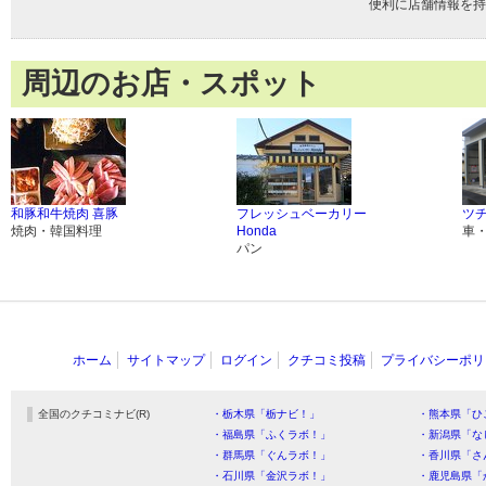
便利に店舗情報を持
周辺のお店・スポット
和豚和牛焼肉 喜豚
フレッシュベーカリー
ツ
焼肉・韓国料理
Honda
車
パン
ホーム
サイトマップ
ログイン
クチコミ投稿
プライバシーポリ
全国のクチコミナビ(R)
・栃木県「栃ナビ！」
・熊本県「ひ
・福島県「ふくラボ！」
・新潟県「な
・群馬県「ぐんラボ！」
・香川県「さ
・石川県「金沢ラボ！」
・鹿児島県「