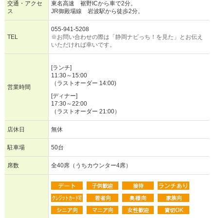
交通・アクセ
東名高速 裾野ICから車で2分。
ス
JR御殿場線 岩波駅から徒歩2分。
055-941-5208
TEL
※お問い合わせの際は「静岡ナビっち！を見た」とお伝え
いただければ幸いです。
[ランチ]
11:30～15:00
（ラストオーダー 14:00)
営業時間
[ディナー]
17:30～22:00
（ラストオーダー 21:00）
店休日
無休
駐車場
50台
席数
全40席（うちカウンター4席）