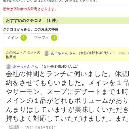
腕利きのシェフが、あなたのお越しを、お待ちしております。
朝食は宿泊者の方限定となります。
おすすめのクチコミ （
1
件）
クチコミからみる、このお店の特長
メイン
ブッフェ
2
2
このお店・スポットの
あーちゃん
さん （女性/裾野市/40代/Lv.1）
(投稿：2
推薦者
あーちゃん
さん （女性/裾野市/40代/Lv.1）
会社の仲間とランチに伺いました。休憩
約をさせてもらいました。メインを１品
やサーモン、スープにデザートまで１時
メインの１品がどれもボリュームがあ
んまりはしていますが美味しくいただ
持ちよく対応していただけました。ま
掲載：2019/06/03）