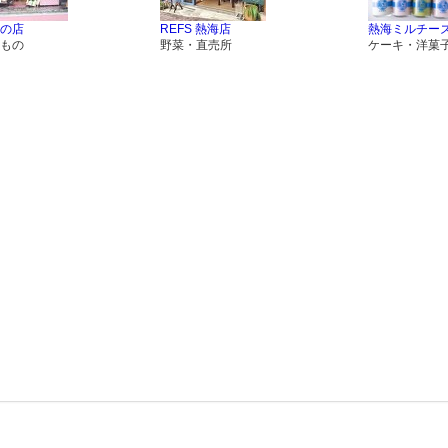
の店
REFS 熱海店
熱海ミルチー
もの
野菜・直売所
ケーキ・洋菓