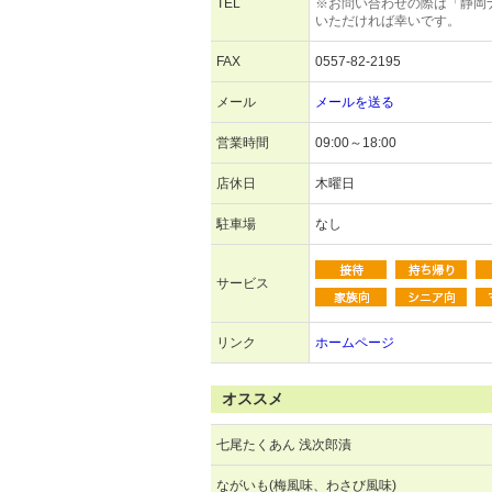
TEL
※お問い合わせの際は「静岡
いただければ幸いです。
FAX
0557-82-2195
メール
メールを送る
営業時間
09:00～18:00
店休日
木曜日
駐車場
なし
サービス
リンク
ホームページ
オススメ
七尾たくあん 浅次郎漬
ながいも(梅風味、わさび風味)