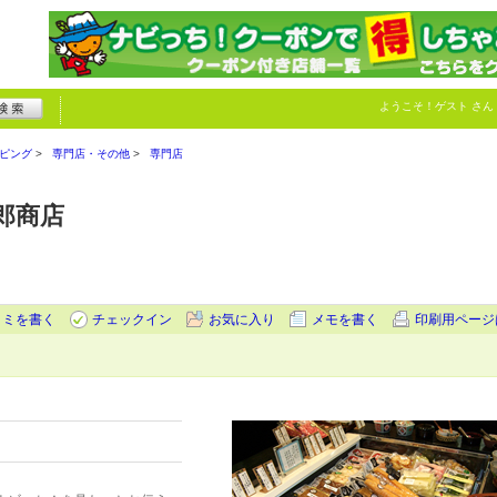
ようこそ！
ゲスト
さん
ピング
専門店・その他
専門店
郎商店
コミを書く
チェックイン
お気に入り
メモを書く
印刷用ページ