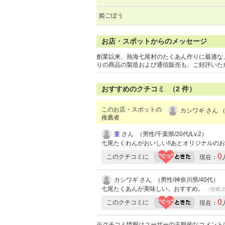
姫ごぼう
お店・スポットからのメッセージ
創業以来、熱海七尾村のたくあん作りに最適な
りの商品の製造および通信販売も、ご好評いた
おすすめのクチコミ （
2
件）
このお店・スポットの
カシワギ さん 
推薦者
童
さん （男性/千葉県/20代/Lv.2）
七尾たくわんがおいしい!!あとオリジナルの
0
このクチコミに
現在：
カシワギ さん （男性/神奈川県/40代）
七尾たくあんが美味しい。おすすめ。
（投稿:2
0
このクチコミに
現在：
※クチコミ情報はユーザーの主観的なコメント