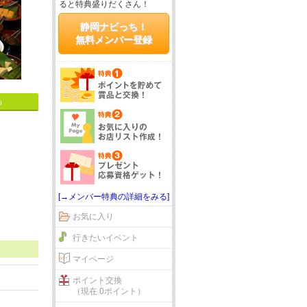
ると特典盛りだくさん！
静岡ナビっち！
無料メンバー登録
る
[→メンバー特典の詳細をみる]
お気に入り
行きたいイベント
マイページ
ポイント交換
（現在 0ポイント）