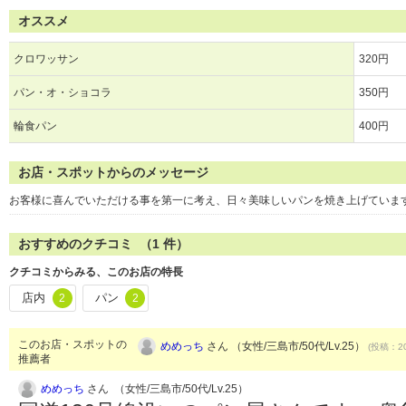
オススメ
クロワッサン
320円
パン・オ・ショコラ
350円
輪食パン
400円
お店・スポットからのメッセージ
お客様に喜んでいただける事を第一に考え、日々美味しいパンを焼き上げていま
おすすめのクチコミ （
1
件）
クチコミからみる、このお店の特長
店内
パン
2
2
このお店・スポットの
めめっち
さん （女性/三島市/50代/Lv.25）
(投稿：20
推薦者
めめっち
さん （女性/三島市/50代/Lv.25）