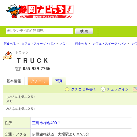
何食べる
カフェ・スイーツ・パン
パン
何食べる
カフェ・スイーツ・パン
カ
トラック
ＴＲＵＣＫ
055-939-7766
基本情報
クチコミ
写真
クチコミを書く
チェックイン
じぶんのお気に入り:
メモ:
みんなのお気に入り:
住所
三島市梅名400-1
交通・アクセ
伊豆箱根鉄道 大場駅より車で5分