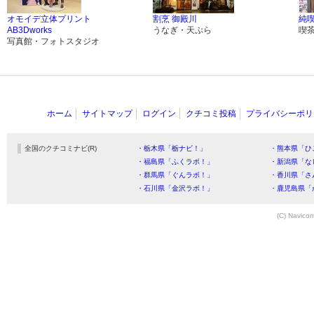
オモイデ立体プリント
割烹 御殿川
純喫
AB3Dworks
うなぎ・天ぷら
喫
写真館・フォトスタジオ
ホーム
サイトマップ
ログイン
クチコミ投稿
プライバシーポリ
全国のクチコミナビ(R)
・栃木県「栃ナビ！」
・熊本県「ひ
・福島県「ふくラボ！」
・新潟県「な
・群馬県「ぐんラボ！」
・香川県「さ
・石川県「金沢ラボ！」
・鹿児島県「
(C) Navicom