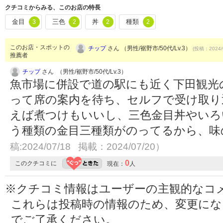
クチコミからみる、このお店の特長
金目
三色
丼
種類
3
2
2
2
このお店・スポットの
チップ
さん （男性/裾野市/50代/Lv.3）
(投稿：2024/
推薦者
チップ
さん （男性/裾野市/50代/Lv.3）
魚市場に併設で道の駅にも近く下田観光
って席の案内を待ち、セルフで受け取り
えば煮つけもいいし、三色金目丼やいろ
う種類の金目三種類がのってるから、
稿:2024/07/18 掲載：2024/07/20）
0
このクチコミに
現在：
人
※クチコミ情報はユーザーの主観的なコ
これらは投稿時の情報のため、変更に
でご了承ください。