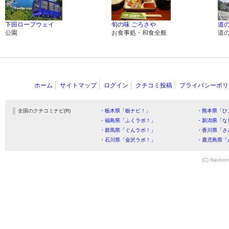
下田ロープウェイ
旬の味 ごろさや
道
公園
お食事処・和食全般
道
ホーム
サイトマップ
ログイン
クチコミ投稿
プライバシーポリ
全国のクチコミナビ(R)
・栃木県「栃ナビ！」
・熊本県「ひ
・福島県「ふくラボ！」
・新潟県「な
・群馬県「ぐんラボ！」
・香川県「さ
・石川県「金沢ラボ！」
・鹿児島県「
(C) Navicom