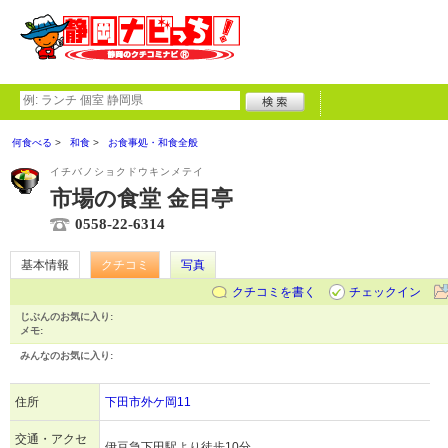
何食べる
和食
お食事処・和食全般
イチバノショクドウキンメテイ
市場の食堂 金目亭
0558-22-6314
基本情報
クチコミ
写真
クチコミを書く
チェックイン
じぶんのお気に入り:
メモ:
みんなのお気に入り:
住所
下田市外ケ岡11
交通・アクセ
伊豆急下田駅より徒歩10分