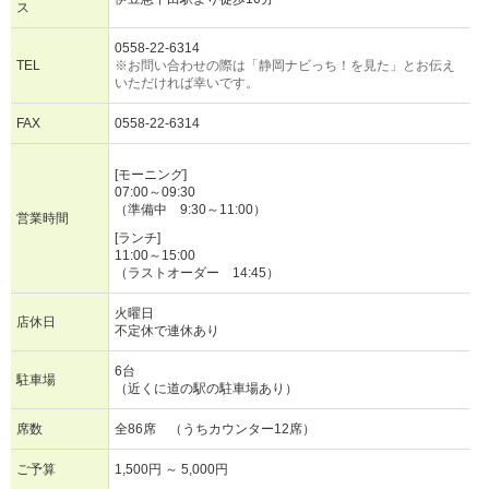
ス
0558-22-6314
TEL
※お問い合わせの際は「静岡ナビっち！を見た」とお伝え
いただければ幸いです。
FAX
0558-22-6314
[モーニング]
07:00～09:30
（準備中 9:30～11:00）
営業時間
[ランチ]
11:00～15:00
（ラストオーダー 14:45）
火曜日
店休日
不定休で連休あり
6台
駐車場
（近くに道の駅の駐車場あり）
席数
全86席 （うちカウンター12席）
ご予算
1,500円 ～ 5,000円