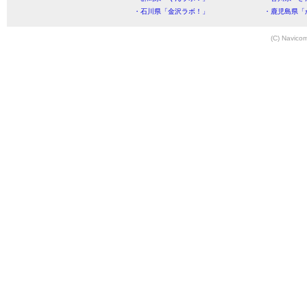
・石川県「金沢ラボ！」
・鹿児島県「
(C) Navicom