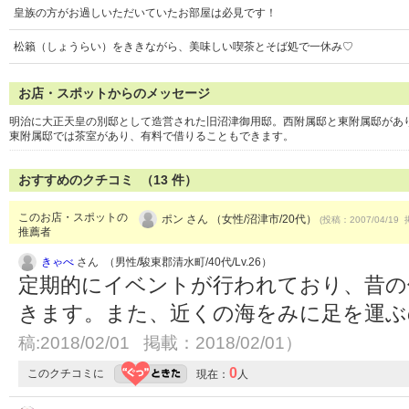
皇族の方がお過しいただいていたお部屋は必見です！
松籟（しょうらい）をききながら、美味しい喫茶とそば処で一休み♡
お店・スポットからのメッセージ
明治に大正天皇の別邸として造営された旧沼津御用邸。西附属邸と東附属邸があ
東附属邸では茶室があり、有料で借りることもできます。
おすすめのクチコミ （
13
件）
このお店・スポットの
ポン さん （女性/沼津市/20代）
(投稿：2007/04/19 
推薦者
きゃべ
さん （男性/駿東郡清水町/40代/Lv.26）
定期的にイベントが行われており、昔の
きます。また、近くの海をみに足を運
稿:2018/02/01 掲載：2018/02/01）
0
このクチコミに
現在：
人