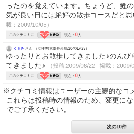
ったのを覚えています。ちょうど、鯉の
気が良い日には絶好の散歩コースだと
載：2009/10/05）
0
このクチコミに
現在：
人
くるみ
さん （女性/駿東郡長泉町/20代/Lv.23）
ゆったりとお散歩してきました♪のんび
てきました♪
（投稿:2009/08/22 掲載：2009/0
0
このクチコミに
現在：
人
※クチコミ情報はユーザーの主観的なコ
これらは投稿時の情報のため、変更に
でご了承ください。
次の10件