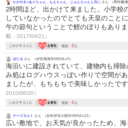
かがやき⭐️ありちゃん、もえちゃん、じゅんちゃんと共に
さん （男性/駿東郡
2時間ほど、出かけて来ました。小学校
していなかったのでとても天皇のこと
午の節句ということで鯉のぼりもあり
載：2017/04/21）
0
このクチコミに
現在：
人
ほたる
さん （女性/熱海市/40代/Lv.5）
海沿いに建設されていて、建物内も掃除
み処はログハウスっぽい作りで空間があ
ましたが、もちもちで美味しかったで
2010/08/20）
0
このクチコミに
現在：
人
チーズタルト
さん （女性/伊豆の国市/30代/Lv.22）
広い敷地で、お天気が良かったため、海