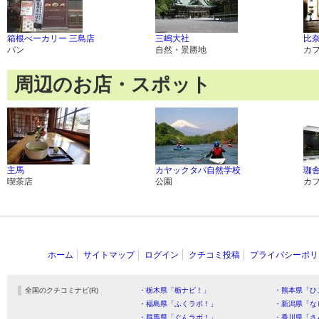
箱根べーカリー 三島店
三嶋大社
比
パン
自然・景勝地
カ
周辺のお店・スポット
主馬
カヤックタパ自然学校
珈
喫茶店
公園
カ
ホーム
サイトマップ
ログイン
クチコミ投稿
プライバシーポリ
全国のクチコミナビ(R)
・栃木県「栃ナビ！」
・熊本県「ひ
・福島県「ふくラボ！」
・新潟県「な
・群馬県「ぐんラボ！」
・香川県「さ