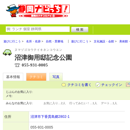
遊びに行こう
名所・名跡
自然・景勝地
遊びに行こう
文化施設・会館
美術館
ヌマヅゴヨウテイキネンコウエン
沼津御用邸記念公園
055-931-0005
基本情報
クチコミ
写真
クチコミを書く
チェックイン
じぶんのお気に入り:
メモ:
みんなのお気に入り:
お気に入り…
2人
行ってみたい！…
1人
デート…
1人
住所
沼津市下香貫島郷2802-1
055-931-0005