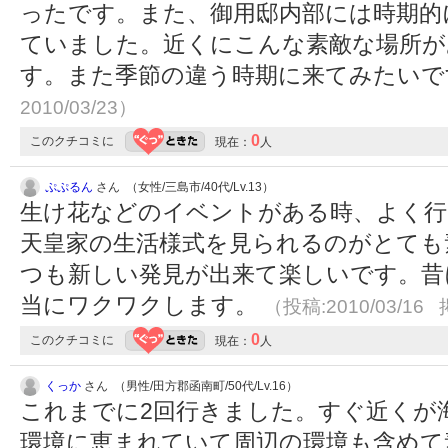
ったです。また、御用邸内部には時期的
ていました。近くにこんな素敵な場所が
す。また季節の違う時期に来てみたい
2010/03/23）
0
このクチコミに
現在：
人
ぷぷるん
さん （女性/三島市/40代/Lv.13）
生け花などのイベントがある時、よく行
天皇家の生活様式を見られるのがとても
つも新しい発見が出来て楽しいです。昔
当にワクワクします。
（投稿:2010/03/16 
0
このクチコミに
現在：
人
くっか
さん （男性/田方郡函南町/50代/Lv.16）
これまでに2回行きました。すぐ近くが
環境に恵まれていて周辺の環境も含めて