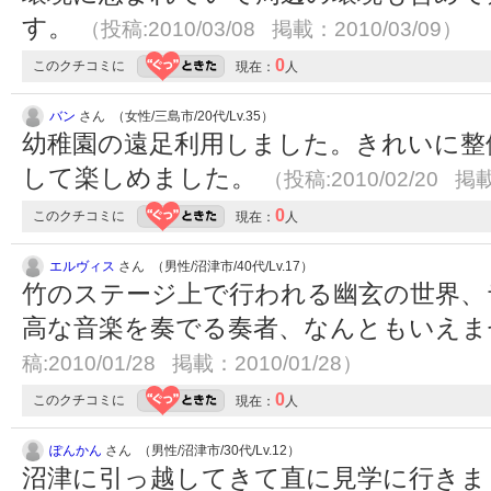
す。
（投稿:2010/03/08 掲載：2010/03/09）
0
このクチコミに
現在：
人
バン
さん （女性/三島市/20代/Lv.35）
幼稚園の遠足利用しました。きれいに整
して楽しめました。
（投稿:2010/02/20 掲載
0
このクチコミに
現在：
人
エルヴィス
さん （男性/沼津市/40代/Lv.17）
竹のステージ上で行われる幽玄の世界、
高な音楽を奏でる奏者、なんともいえ
稿:2010/01/28 掲載：2010/01/28）
0
このクチコミに
現在：
人
ぽんかん
さん （男性/沼津市/30代/Lv.12）
沼津に引っ越してきて直に見学に行きま