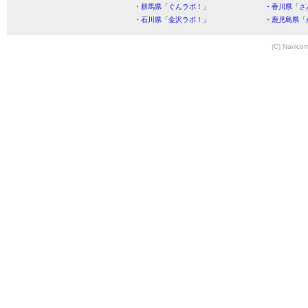
・群馬県「ぐんラボ！」
・香川県「さ
・石川県「金沢ラボ！」
・鹿児島県「
(C) Navicom