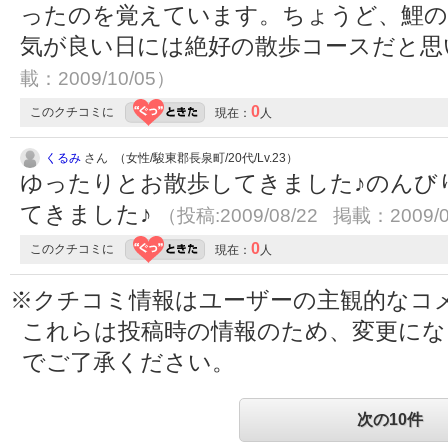
ったのを覚えています。ちょうど、鯉の
気が良い日には絶好の散歩コースだと
載：2009/10/05）
0
このクチコミに
現在：
人
くるみ
さん （女性/駿東郡長泉町/20代/Lv.23）
ゆったりとお散歩してきました♪のんび
てきました♪
（投稿:2009/08/22 掲載：2009/0
0
このクチコミに
現在：
人
※クチコミ情報はユーザーの主観的なコ
これらは投稿時の情報のため、変更に
でご了承ください。
次の10件