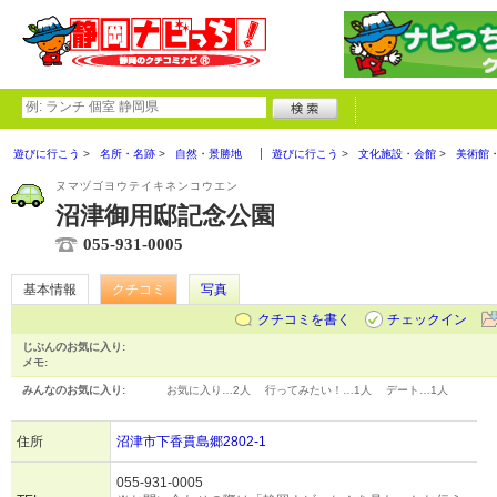
遊びに行こう
名所・名跡
自然・景勝地
遊びに行こう
文化施設・会館
美術館
ヌマヅゴヨウテイキネンコウエン
沼津御用邸記念公園
055-931-0005
基本情報
クチコミ
写真
クチコミを書く
チェックイン
じぶんのお気に入り:
メモ:
みんなのお気に入り:
お気に入り…
2人
行ってみたい！…
1人
デート…
1人
住所
沼津市下香貫島郷2802-1
055-931-0005