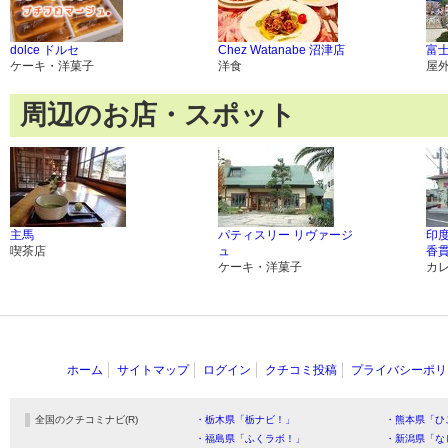
dolce ドルセ
Chez Watanabe 沼津店
富
ケーキ・洋菓子
洋食
屋
周辺のお店・スポット
主馬
パティスリー リヴァージ
印度
喫茶店
ュ
香
ケーキ・洋菓子
カ
ホーム
サイトマップ
ログイン
クチコミ投稿
プライバシーポリ
全国のクチコミナビ(R)
・栃木県「栃ナビ！」
・熊本県「ひ
・福島県「ふくラボ！」
・新潟県「な