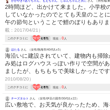
かがやき⭐️ありちゃん、もえちゃん、じゅんちゃんと共に
さん （男性/駿東郡
2時間ほど、出かけて来ました。小学校
していなかったのでとても天皇のこと
午の節句ということで鯉のぼりもあり
載：2017/04/21）
0
このクチコミに
現在：
人
ほたる
さん （女性/熱海市/40代/Lv.5）
海沿いに建設されていて、建物内も掃除
み処はログハウスっぽい作りで空間があ
ましたが、もちもちで美味しかったで
2010/08/20）
0
このクチコミに
現在：
人
チーズタルト
さん （女性/伊豆の国市/30代/Lv.22）
広い敷地で、お天気が良かったため、海