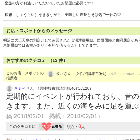
皇族の方がお過しいただいていたお部屋は必見です！
松籟（しょうらい）をききながら、美味しい喫茶とそば処で一休み♡
お店・スポットからのメッセージ
明治に大正天皇の別邸として造営された旧沼津御用邸。西附属邸と東附属邸があ
東附属邸では茶室があり、有料で借りることもできます。
おすすめのクチコミ （
13
件）
このお店・スポットの
ポン さん （女性/沼津市/20代）
(投稿：2007/04/19 
推薦者
きゃべ
さん （男性/駿東郡清水町/40代/Lv.26）
定期的にイベントが行われており、昔の
きます。また、近くの海をみに足を運
稿:2018/02/01 掲載：2018/02/01）
0
このクチコミに
現在：
人