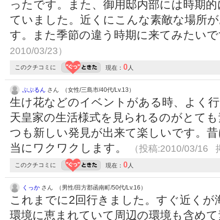
ったです。また、御用邸内部には時期的
ていました。近くにこんな素敵な場所が
す。また季節の違う時期に来てみたい
2010/03/23）
0
このクチコミに
現在：
人
ぷぷるん
さん （女性/三島市/40代/Lv.13）
生け花などのイベントがある時、よく行
天皇家の生活様式を見られるのがとても
つも新しい発見が出来て楽しいです。昔
当にワクワクします。
（投稿:2010/03/16 
0
このクチコミに
現在：
人
くっか
さん （男性/田方郡函南町/50代/Lv.16）
これまでに2回行きました。すぐ近くが
環境に恵まれていて周辺の環境も含めて