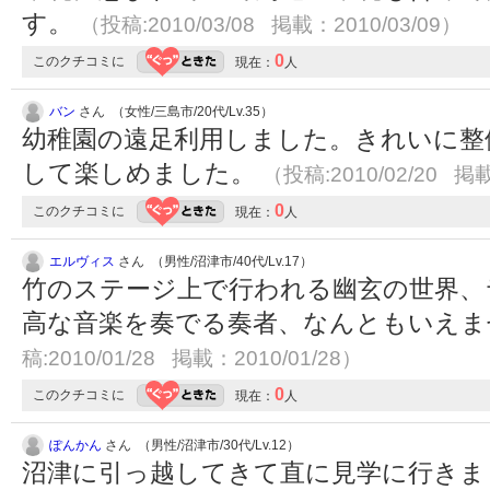
す。
（投稿:2010/03/08 掲載：2010/03/09）
0
このクチコミに
現在：
人
バン
さん （女性/三島市/20代/Lv.35）
幼稚園の遠足利用しました。きれいに整
して楽しめました。
（投稿:2010/02/20 掲載
0
このクチコミに
現在：
人
エルヴィス
さん （男性/沼津市/40代/Lv.17）
竹のステージ上で行われる幽玄の世界、
高な音楽を奏でる奏者、なんともいえ
稿:2010/01/28 掲載：2010/01/28）
0
このクチコミに
現在：
人
ぽんかん
さん （男性/沼津市/30代/Lv.12）
沼津に引っ越してきて直に見学に行きま