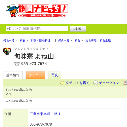
何食べる
和食
割烹・懐石料理
何食べる
和食
お食事処・和食全般
シュンミリョウヨネヤマ
旬味寮 よね山
055-973-7678
基本情報
クチコミ
写真
クチコミを書く
チェックイン
じぶんのお気に入り:
メモ:
みんなのお気に入り:
住所
三島市東本町1-15-1
055-973-7678