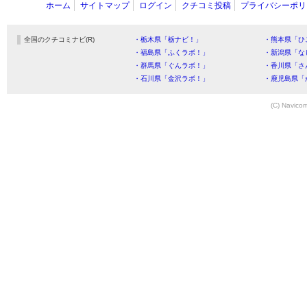
ホーム
サイトマップ
ログイン
クチコミ投稿
プライバシーポリ
全国のクチコミナビ(R)
・栃木県「栃ナビ！」
・熊本県「ひ
・福島県「ふくラボ！」
・新潟県「な
・群馬県「ぐんラボ！」
・香川県「さ
・石川県「金沢ラボ！」
・鹿児島県「
(C) Navicom