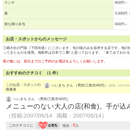
ランチ
850円～
夜
5,000
持ち帰り弁当
600円～
お店・スポットからのメッセージ
三嶋大社の門前（下田街道）にございます、旬の味のみを追求する店です。地の
ってきたものを使用。海鮮丼は日本で二番! と思っております。「来てみてわか
夜の集いは、前日までのご予約のお電話をよろしくお願いします。
おすすめのクチコミ （
1
件）
このお店・スポットの
へいきち さん （男性/三島市/40代）
(投稿：2007/05
推薦者
へいきち さん （男性/三島市/40代）
メニューのない大人の店(和食)。手が込
（投稿:2007/05/14 掲載：2007/05/14）
0
このクチコミに
現在：
人