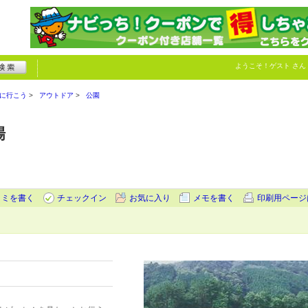
ようこそ！
ゲスト
さん
に行こう
アウトドア
公園
場
コミを書く
チェックイン
お気に入り
メモを書く
印刷用ページ