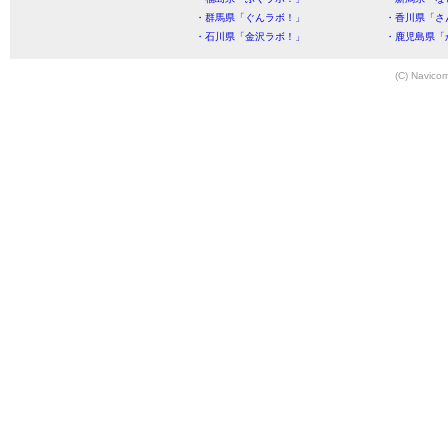
・群馬県「ぐんラボ！」
・香川県「さ
・石川県「金沢ラボ！」
・鹿児島県「
(C) Navicom