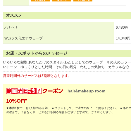
オススメ
ハナヘナ
6,480円
Wガラス化エアウェーブ
14,040円
お店・スポットからのメッセージ
いろいろな髪型 あなただけのスタイル わたしとしてのウェーブ その人のカラ
いトーン ゆっくりとした時間 その日の気分 わたしの気持ち カラフルな心 
営業時間外のサービスは3割増となります。
hair&makeup room
10%OFF
★本券1枚で、お1人様のみ有効。 ★プリントして、ご注文の際に、ご提示ください。 ★他の
の都合で、予告なくサービスを打ち切る場合がございますので、ご了承ください。