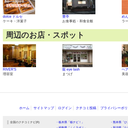
dolce ドルセ
豊亭
め
ケーキ・洋菓子
お食事処・和食全般
ラ
周辺のお店・スポット
RIVER'S
龍 eye lash
ヘ
理容室
まつげ
美
ホーム
サイトマップ
ログイン
クチコミ投稿
プライバシーポリ
全国のクチコミナビ(R)
・栃木県「栃ナビ！」
・熊本県「ひ
・福島県「ふくラボ！」
・新潟県「な