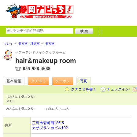
キレイ
美容室・理容室
美容室
ヘアーアンドメイクアップルーム
hair&makeup room
055-988-4688
基本情報
クチコミ
クーポン
写真
クチコミを書く
チェックイン
じぶんのお気に入り:
メモ:
みんなのお気に入り:
お気に入り…
1人
三島市壱町田185-5
住所
カサブランカビル102