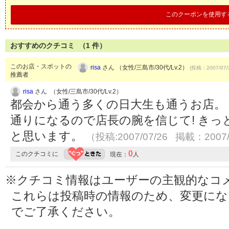
このクーポンを使用す
おすすめのクチコミ （
1
件）
このお店・スポットの
risa
さん （女性/三島市/30代/Lv.2）
(投稿：2007/07/
推薦者
risa
さん （女性/三島市/30代/Lv.2）
都会から通う多くの日大生も通うお店。
通りになるので店長の腕を信じて! き
と思います。
（投稿:2007/07/26 掲載：2007/
0
このクチコミに
現在：
人
※クチコミ情報はユーザーの主観的なコ
これらは投稿時の情報のため、変更に
でご了承ください。