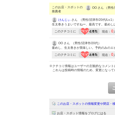
このお店・スポットの
OO さん （男性
推薦者
けんじぃ
さん （男性/沼津市/20代/Lv.1
生太巻きうまいですねー、最高です。釜めし
0
このクチコミに
現在：
OO さん （男性/沼津市/20代）
釜めし、生太巻きが美味しい。予約のみのエ
0
このクチコミに
現在：
※クチコミ情報はユーザーの主観的なコメント
これらは投稿時の情報のため、変更になって
このお店・スポットの情報変更や閉店・
お店・スポット情報をブログにはる