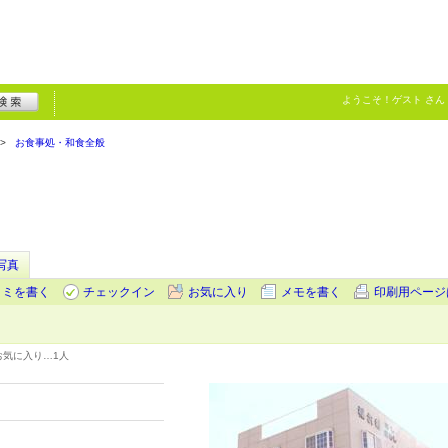
ようこそ！
ゲスト
さん
お食事処・和食全般
写真
コミを書く
チェックイン
お気に入り
メモを書く
印刷用ページ
お気に入り…
1人