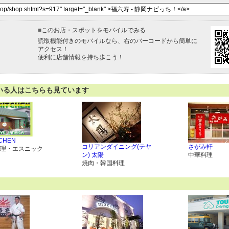
■
このお店・スポットをモバイルでみる
読取機能付きのモバイルなら、右のバーコードから簡単に
アクセス！
便利に店舗情報を持ち歩こう！
いる人はこちらも見ています
TCHEN
コリアンダイニング(テヤ
さがみ軒
理・エスニック
ン) 太陽
中華料理
焼肉・韓国料理