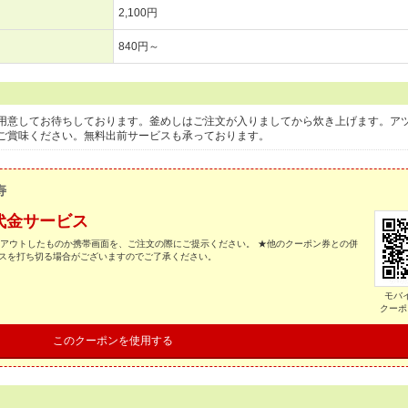
2,100円
840円～
用意してお待ちしております。釜めしはご注文が入りましてから炊き上げます。ア
ご賞味ください。無料出前サービスも承っております。
寿
代金サービス
トアウトしたものか携帯画面を、ご注文の際にご提示ください。 ★他のクーポン券との併
ビスを打ち切る場合がございますのでご了承ください。
モバ
クーポ
このクーポンを使用する