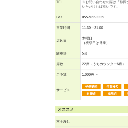
TEL
※お問い合わせの際は「静岡
いただければ幸いです。
FAX
055-922-2229
営業時間
11:30～21:00
木曜日
店休日
（祝祭日は営業）
駐車場
5台
席数
22席（うちカウンター6席）
ご予算
1,000円 ～
サービス
オススメ
穴子寿し