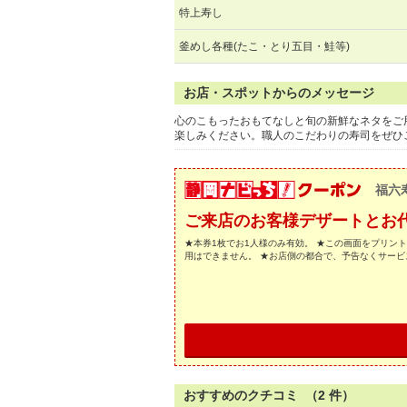
特上寿し
釜めし各種(たこ・とり五目・鮭等)
お店・スポットからのメッセージ
心のこもったおもてなしと旬の新鮮なネタをご
楽しみください。職人のこだわりの寿司をぜひ
福六
ご来店のお客様デザートとお
★本券1枚でお1人様のみ有効。 ★この画面をプリン
用はできません。 ★お店側の都合で、予告なくサー
おすすめのクチコミ （
2
件）