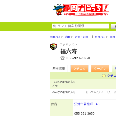
何食べる
和食
寿司・刺身
何食べる
和食
フクロクズシ
福六寿
055-921-3650
基本情報
クチコミ
クーポン
クチ
じぶんのお気に入り:
メモ:
みんなのお気に入り:
行ってみたい！…
2人
住所
沼津市若葉町1-43
055-921-3650