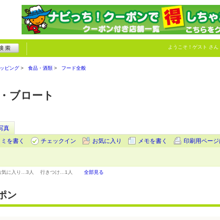
ようこそ！
ゲスト
さん
ッピング
食品・酒類
フード全般
ナ・ブロート
写真
コミを書く
チェックイン
お気に入り
メモを書く
印刷用ページ
お気に入り…
3人
行きつけ…
1人
全部見る
ポン