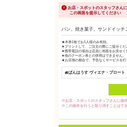
お店・スポットのスタッフさん
この画面を提示してください
パン、焼き菓子、サンドイッチご
★本券1枚でお1人様のみ有効。
★プリントして、ご注文の際にご提示くだ
★携帯電話の場合は店員に画面をお見せく
★他のクーポン券との併用はできません。
★お店側の都合で、予告なくサービスを打
ぱんはうす ヴィエナ・ブロート
※お店・スポットのスタッフさんに操
※この操作を行うと取り消すことはで