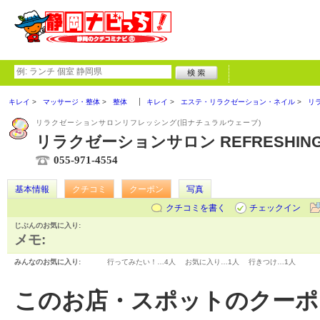
キレイ
マッサージ・整体
整体
キレイ
エステ・リラクゼーション・ネイル
リ
リラクゼーションサロンリフレッシング(旧ナチュラルウェーブ)
リラクゼーションサロン REFRESHIN
055-971-4554
基本情報
クチコミ
クーポン
写真
クチコミを書く
チェックイン
じぶんのお気に入り:
メモ:
みんなのお気に入り:
行ってみたい！…
4人
お気に入り…
1人
行きつけ…
1人
このお店・スポットのクーポ