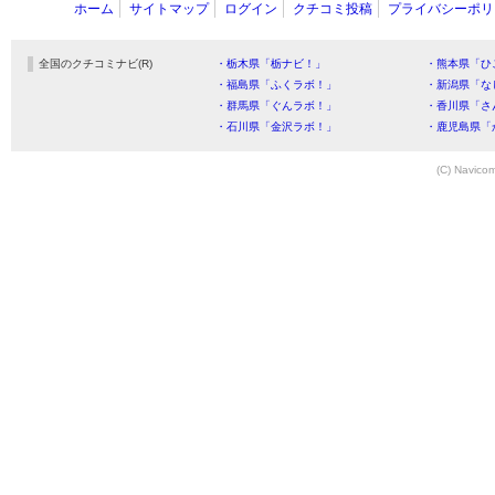
ホーム
サイトマップ
ログイン
クチコミ投稿
プライバシーポリ
全国のクチコミナビ(R)
・栃木県「栃ナビ！」
・熊本県「ひ
・福島県「ふくラボ！」
・新潟県「な
・群馬県「ぐんラボ！」
・香川県「さ
・石川県「金沢ラボ！」
・鹿児島県「
(C) Navicom