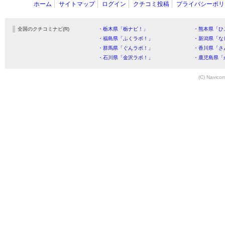
ホーム
サイトマップ
ログイン
クチコミ投稿
プライバシーポリ
全国のクチコミナビ(R)
・栃木県「栃ナビ！」
・熊本県「ひ
・福島県「ふくラボ！」
・新潟県「な
・群馬県「ぐんラボ！」
・香川県「さ
・石川県「金沢ラボ！」
・鹿児島県「
(C) Navicom