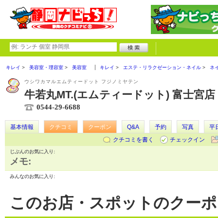
キレイ
美容室・理容室
美容室
キレイ
エステ・リラクゼーション・ネイル
ネ
ウシワカマルエムティードット フジノミヤテン
牛若丸MT.(エムティードット) 富士宮店
0544-29-6688
基本情報
クチコミ
クーポン
Q&A
予約
写真
平
クチコミを書く
チェックイン
じぶんのお気に入り:
メモ:
みんなのお気に入り:
このお店・スポットのクーポ