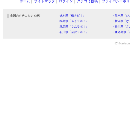
ホーム
サイトマップ
ログイン
クチコミ投稿
プライバシーポリ
全国のクチコミナビ(R)
・栃木県「栃ナビ！」
・熊本県「ひ
・福島県「ふくラボ！」
・新潟県「な
・群馬県「ぐんラボ！」
・香川県「さ
・石川県「金沢ラボ！」
・鹿児島県「
(C) Navicom