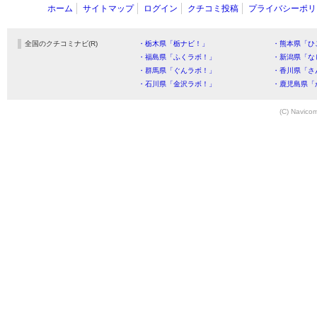
ホーム
サイトマップ
ログイン
クチコミ投稿
プライバシーポリ
全国のクチコミナビ(R)
・栃木県「栃ナビ！」
・熊本県「ひ
・福島県「ふくラボ！」
・新潟県「な
・群馬県「ぐんラボ！」
・香川県「さ
・石川県「金沢ラボ！」
・鹿児島県「
(C) Navicom