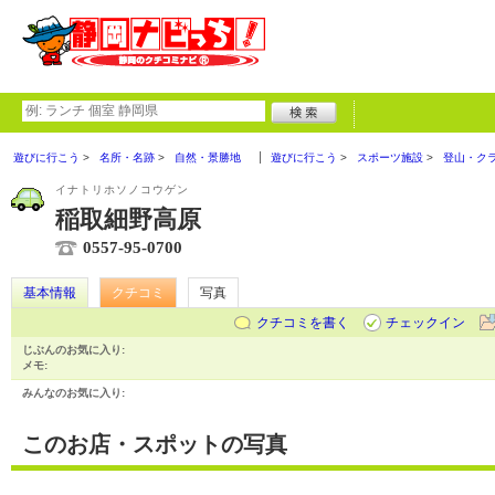
遊びに行こう
名所・名跡
自然・景勝地
遊びに行こう
スポーツ施設
登山・ク
イナトリホソノコウゲン
稲取細野高原
0557-95-0700
基本情報
クチコミ
写真
クチコミを書く
チェックイン
じぶんのお気に入り:
メモ:
みんなのお気に入り:
このお店・スポットの写真