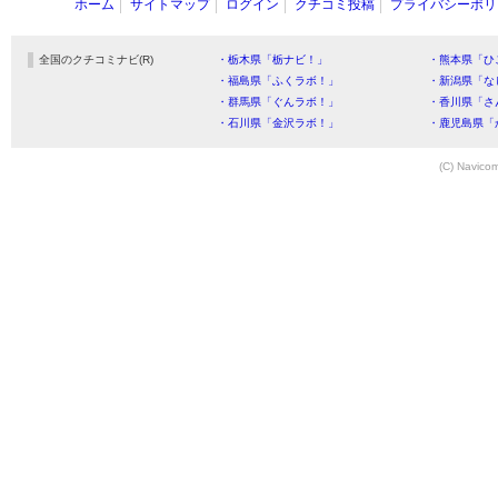
ホーム
サイトマップ
ログイン
クチコミ投稿
プライバシーポリ
全国のクチコミナビ(R)
・栃木県「栃ナビ！」
・熊本県「ひ
・福島県「ふくラボ！」
・新潟県「な
・群馬県「ぐんラボ！」
・香川県「さ
・石川県「金沢ラボ！」
・鹿児島県「
(C) Navicom