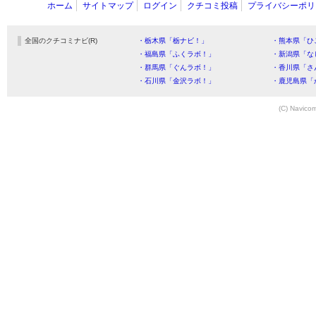
ホーム
サイトマップ
ログイン
クチコミ投稿
プライバシーポリ
全国のクチコミナビ(R)
・栃木県「栃ナビ！」
・熊本県「ひ
・福島県「ふくラボ！」
・新潟県「な
・群馬県「ぐんラボ！」
・香川県「さ
・石川県「金沢ラボ！」
・鹿児島県「
(C) Navicom