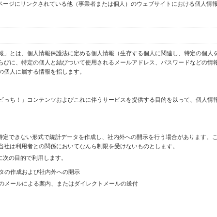
ブページにリンクされている他（事業者または個人）のウェブサイトにおける個人情
報」とは、個人情報保護法に定める個人情報（生存する個人に関連し、特定の個人
らびに、特定の個人と結びついて使用されるメールアドレス、パスワードなどの情
の個人に属する情報を指します。
ビっち！」コンテンツおよびこれに伴うサービスを提供する目的を以って、個人情
を特定できない形式で統計データを作成し、社内外への開示を行う場合があります。
当社は利用者との関係においてなんら制限を受けないものとします。
に次の目的で利用します。
ータの作成および社内外への開示
等のメールによる案内、またはダイレクトメールの送付