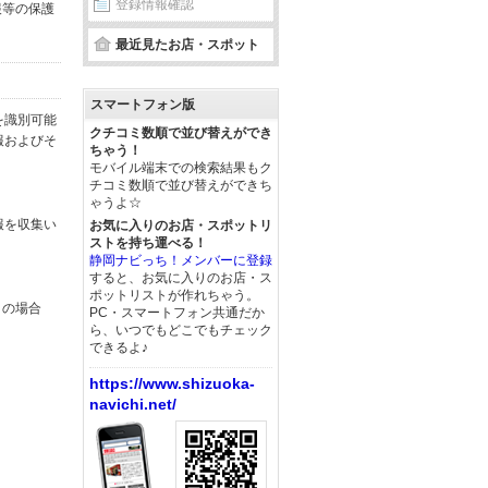
登録情報確認
報等の保護
最近見たお店・スポット
スマートフォン版
を識別可能
クチコミ数順で並び替えができ
報およびそ
ちゃう！
モバイル端末での検索結果もク
チコミ数順で並び替えができち
ゃうよ☆
報を収集い
お気に入りのお店・スポットリ
ストを持ち運べる！
静岡ナビっち！メンバーに登録
すると、お気に入りのお店・ス
ポットリストが作れちゃう。
この場合
PC・スマートフォン共通だか
ら、いつでもどこでもチェック
できるよ♪
https://www.shizuoka-
navichi.net/