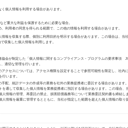
なく個人情報を利用する場合があります。
財産など重大な利益を保護するために必要な場合。
め、利用者の同意を得られる範囲で、この他の情報を利用する場合があります。
個人情報を収集する際、個別に利用目的を明示する場合があります。この場合は、当
内で収集した個人情報を利用します。
格協会が制定した「個人情報に関するコンプライアンス・プログラムの要求事項 JI
備し、適切な管理を行います。
へのアクセスについては、アクセス権限を設定することで参照可能性を限定し、社内
を行います。
送の手配、統計データの作成等の業務を社外の業務提携者に委託する場合があります
トを通して収集した個人情報を業務提携者に預託する場合があります。この場合、
個人情報の管理、再委託の禁止、損害賠償義務等について業務委託契約書を締結し
個人情報を厳重に管理するとともに、当社が指定した範囲を超えた個人情報の取り