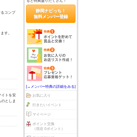
ると特典盛りだくさん！
静岡ナビっち！
するコンプ
無料メンバー登録
じます。
[→メンバー特典の詳細をみる]
サイトを安
お気に入り
ものとしま
行きたいイベント
マイページ
ポイント交換
（現在 0ポイント）