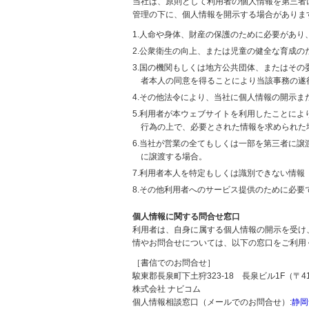
当社は、原則として利用者の個人情報を第三者
管理の下に、個人情報を開示する場合がありま
1.人命や身体、財産の保護のために必要があ
2.公衆衛生の向上、または児童の健全な育成
3.国の機関もしくは地方公共団体、またはそ
者本人の同意を得ることにより当該事務の遂
4.その他法令により、当社に個人情報の開示
5.利用者が本ウェブサイトを利用したことに
行為の上で、必要とされた情報を求められた
6.当社が営業の全てもしくは一部を第三者に
に譲渡する場合。
7.利用者本人を特定もしくは識別できない情報
8.その他利用者へのサービス提供のために必要
個人情報に関する問合せ窓口
利用者は、自身に属する個人情報の開示を受け
情やお問合せについては、以下の窓口をご利用
［書信でのお問合せ］
駿東郡長泉町下土狩323-18 長泉ビル1F（〒411
株式会社 ナビコム
個人情報相談窓口（メールでのお問合せ）:
静岡