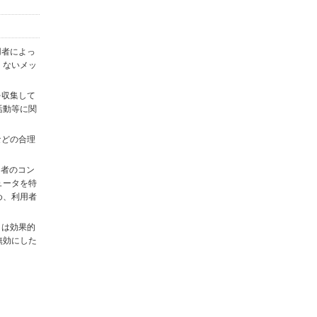
用者によっ
くないメッ
を収集して
活動等に関
)などの合理
用者のコン
ュータを特
め、利用者
タは効果的
無効にした