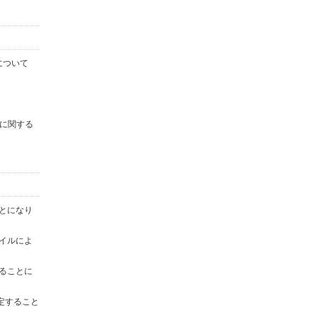
について
に関する
ことになり
ァイルによ
することに
定すること