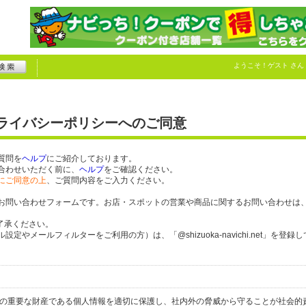
ようこそ！
ゲスト
さん
プライバシーポリシーへのご同意
質問を
ヘルプ
にご紹介しております。
合わせいただく前に、
ヘルプ
をご確認ください。
にご同意の上
、ご質問内容をご入力ください。
お問い合わせフォームです。お店・スポットの営業や商品に関するお問い合わせは
了承ください。
やメールフィルターをご利用の方）は、「@shizuoka-navichi.net」を登録
人の重要な財産である個人情報を適切に保護し、社内外の脅威から守ることが社会的