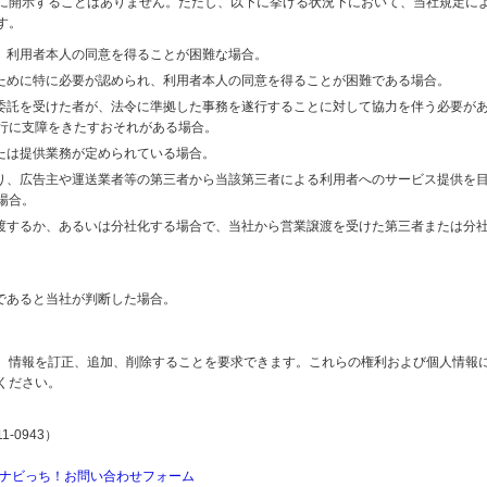
に開示することはありません。ただし、以下に挙げる状況下において、当社規定に
す。
り、利用者本人の同意を得ることが困難な場合。
のために特に必要が認められ、利用者本人の同意を得ることが困難である場合。
の委託を受けた者が、法令に準拠した事務を遂行することに対して協力を伴う必要が
行に支障をきたすおそれがある場合。
または提供業務が定められている場合。
より、広告主や運送業者等の第三者から当該第三者による利用者へのサービス提供を
場合。
譲渡するか、あるいは分社化する場合で、当社から営業譲渡を受けた第三者または分
であると当社が判断した場合。
、情報を訂正、追加、削除することを要求できます。これらの権利および個人情報
ください。
-0943）
ナビっち！お問い合わせフォーム