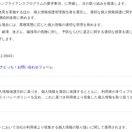
関するコンプライアンスプログラムの要求事項」に準拠し、次の取り組みを推進します。
の教育を実施するほか、個人情報保護管理責任者を選任し、適切な個人情報保護に関
継続的改善に努めます。
行う場合には、業務実態に応じた個人情報の適切な管理を努めます。
失、破壊、改ざん、漏洩等の危険に対し、予防ならびに是正に関する適切な措置を講
守します。
-0943）
ナビっち！お問い合わせフォーム
人情報保護方針に基づき、個人情報を適切に保護するとともに、利用者が本ウェブ
ライバシーポリシーを定め、これに基づき利用者より収集した個人情報を取り扱う
イトにおいて当社が利用者より収集する個人情報の取り扱いに関して適用されます。