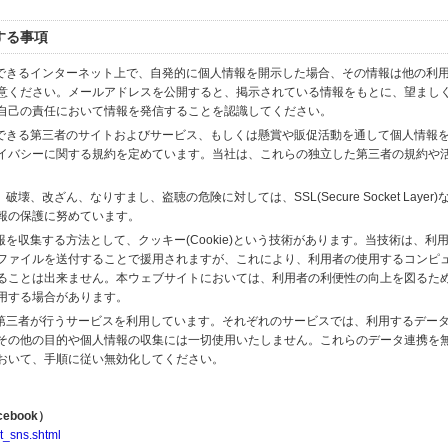
する事項
スできるインターネット上で、自発的に個人情報を開示した場合、その情報は他の利
意ください。メールアドレスを公開すると、掲示されている情報をもとに、望まし
自己の責任において情報を発信することを認識してください。
のできる第三者のサイトおよびサービス、もしくは懸賞や販促活動を通して個人情報
イバシーに関する規約を定めています。当社は、これらの独立した第三者の規約や
、改ざん、なりすまし、盗聴の危険に対しては、SSL(Secure Socket Layer
報の保護に努めています。
を収集する方法として、クッキー(Cookie)という技術があります。当技術は、利
ファイルを送付することで援用されますが、これにより、利用者の使用するコンピ
ることは出来ません。本ウェブサイトにおいては、利用者の利便性の向上を図るた
用する場合があります。
の第三者が行うサービスを利用しています。それぞれのサービスでは、利用するデー
その他の目的や個人情報の収集には一切使用いたしません。これらのデータ連携を
おいて、手順に従い無効化してください。
ebook）
t_sns.shtml