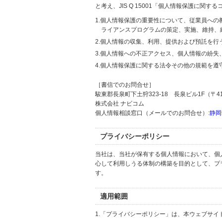
と考え、JIS Q 15001「個人情報保護に
1.個人情報保護の重要性について、従業員へ
ライアンスプログラムの策定、実施、維持、
2.個人情報の収集、利用、提供および預託を
3.個人情報への不正アクセス、個人情報の紛
4.個人情報保護に関する法令その他の規範を遵
［書信でのお問合せ］
駿東郡長泉町下土狩323-18 長泉ビル1F（〒411
株式会社 ナビコム
個人情報相談窓口（メールでのお問合せ）:
静岡
プライバシーポリシー
当社は、当社が保有する個人情報において、個
心して利用しうる体制の構築を目的として、プ
す。
適用範囲
1.「プライバシーポリシー」は、本ウェブサ