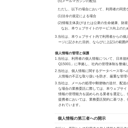
(5)メールマガジンの配信
ただし、以下の場合において、利用者の同意
(1)法令の規定による場合
(2)情報主体及び/または公衆の生命健康、
なお、本ウェブサイトのサービス向上のた
3.当社は、本ウェブサイト内で利用者からの
ージに記された目的、ならびに上記1の範囲
個人情報の管理と保護
1.当社は、利用者の個人情報について、日本規
Q15001」に準拠し、社内の管理体制を整
2.当社は、個人情報に関するデータベース等
人情報の不正な取り扱いを防ぎ、厳重な管理
3.当社は、メールの処理や郵便物の送付、配
な場合の業務委託に際しては、本ウェブサイ
情報の管理能力を認められる業者を選定し、
提携者においては、業務委託契約に基づき、
されています。
個人情報の第三者への開示