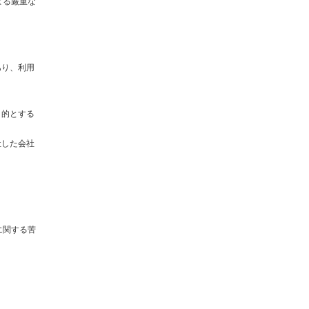
よる厳重な
あり、利用
目的とする
社した会社
に関する苦