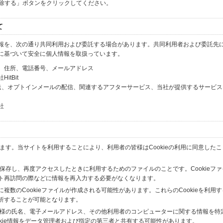
解除する」ボタンをクリックしてください。
て
報を、次の通り共同利用および委託する場合があります。共同利用者および委託先
に基づいて安全に個人情報を取扱っています。
、住所、電話番号、メールアドレス
tBit
送、オプトインメールの配信、関連するアフターサービス、当社が提供するサービス
社
います。当サイトを利用することにより、利用者の皆様はCookieの利用に同意した
間保存し、再度アクセスしたときに利用するためのファイルのことです。Cookieフ
ト再訪問の際などに情報を再入力する必要がなくなります。
数のCookieファイルが作成される可能性があります。これらのCookieを利用
析することが可能となります。
の皆様の氏名、電子メールアドレス、その他利用者のコンピューターに関する情報を特
okie情報をデータ管理者および指定の第三者と共有する可能性があります。