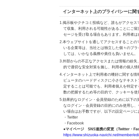
インターネット上のプライバシーに関
1.掲示板やクチコミ投稿など、誰もがアクセ
て収集、利用される可能性があることにご留
セージを受け取る場合もあります。利用者は
2.本ウェブサイトを通してアクセスすること
いる企業等は、当社とは独立した個々のプラ
しては、いかなる義務や責任も負いません。
3.外部からの不正なアクセスまたは情報の紛失、破壊
的で適切な安全対策を施し、利用者の個人情
4.インターネット上で利用者の嗜好に関する情報
ピュータのハードディスクに小さなテキスト
定することは可能でも、利用者個人を特定す
数の把握するため等の目的で、クッキーを使
5.効果的なログイン・会員登録のために以下
なログイン・会員登録の目的にのみ使用し、
い場合はお手数ですが、以下の設定ページに
・Twitter
・Facebook
●マイページ SNS連携の変更（Twitter・Fac
https://www.shizuoka-navichi.net/member/edi