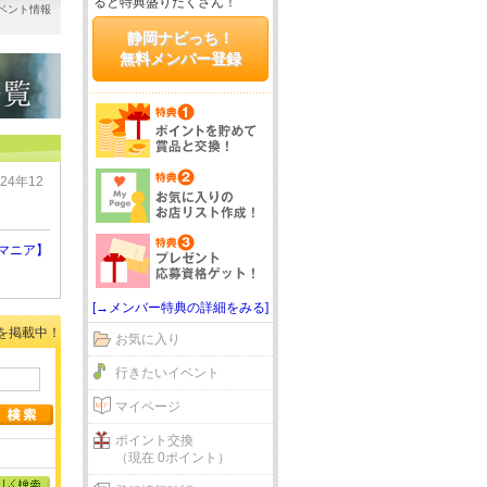
ると特典盛りだくさん！
ベント情報
静岡ナビっち！
無料メンバー登録
024年12
マニア】
[→メンバー特典の詳細をみる]
を掲載中！
お気に入り
行きたいイベント
マイページ
ポイント交換
（現在 0ポイント）