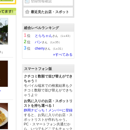
登録情報確認
最近見たお店・スポット
総合レベルランキング
1
位
とらちゃん
さん
（Lv.43）
2
位
バン
さん
（Lv.35）
3
位
cherry
さん
（Lv.31）
子）
»すべてみる
スマートフォン版
クチコミ数順で並び替えができ
ちゃう！
モバイル端末での検索結果もク
.
チコミ数順で並び替えができち
ゃうよ☆
お気に入りのお店・スポットリ
ストを持ち運べる！
静岡ナビっち！メンバーに登録
すると、お気に入りのお店・ス
ポットリストが作れちゃう。
PC・スマートフォン共通だか
ら、いつでもどこでもチェック