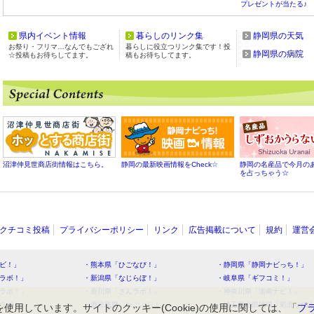
プレゼントが当たる♪
県内イベント情報
暮らしのリンク集
静岡県の天気
お祭り・フリマ…なんでもござれ
暮らしに役立つリンク集です！投
静岡県の病院
☆投稿もお待ちしてます。
稿もお待ちしてます。
沼津仲見世商店街情報はこちら。
静岡の最新映画情報をCheck☆
静岡の名産品で今月の
を占っちゃう☆
クチコミ投稿
プライバシーポリシー
リンク
広告掲載について
規約
運営
ビ！」
・熊本県「ひごなび！」
・静岡県「静岡ナビっち！」
ラボ！」
・新潟県「なじらぼ！」
・岐阜県「ギフコミ！」
ラボ！」
・香川県「さんラボ！」
・神奈川県「湘南ナビ！」
ラボ！」
・鹿児島県「かごぶら！」
・埼玉県北部地域「彩北なび
を使用しています。サイトのクッキー(Cookie)の使用に関しては、「
プ