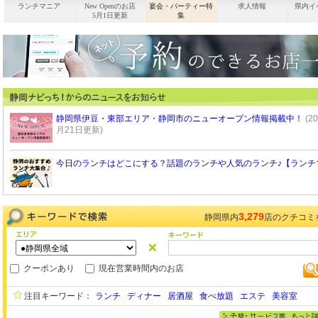
ランチマニア
New Openのお店
宴会・パーティー特
求人情報
県内イ
5月1日更新
集
静岡県伊豆・東部エリア・静岡市のニューオープン情報掲載中！
(2
月21日更新)
今日のランチはどこにする？話題のランチや人気のランチ♪【ランチ
3,279
静岡県内
店のクチコミ
クーポンあり
現在営業時間内のお店
注目キーワード：
ランチ
ディナー
居酒屋
食べ放題
エステ
美容室