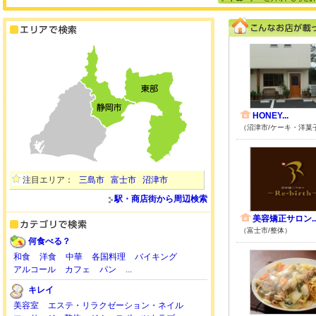
HONEY...
（沼津市/ケーキ・洋菓
注目エリア：
三島市
富士市
沼津市
駅・商店街から周辺検索
美容矯正サロン..
（富士市/整体）
何食べる？
和食
洋食
中華
各国料理
バイキング
アルコール
カフェ
パン
...
キレイ
美容室
エステ・リラクゼーション・ネイル