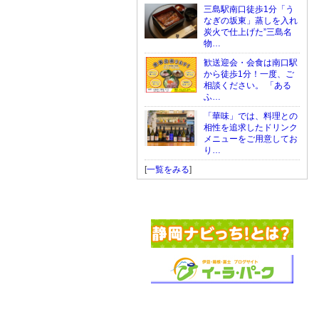
三島駅南口徒歩1分「う
なぎの坂東」蒸しを入れ
炭火で仕上げた”三島名
物…
歓送迎会・会食は南口駅
から徒歩1分！一度、ご
相談ください。 「ある
ふ…
「華味」では、料理との
相性を追求したドリンク
メニューをご用意してお
り…
[
一覧をみる
]