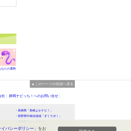
あなたの運勢
▲このページの先頭へ戻る
会社
静岡ナビっち！へのお問い合せ
・長崎県「長崎よかナビ！」
・長野県中南信地域「ずくラボ！」
・静岡県「い～らナビ！」
！」
・高知県「こうちドン！」
ライバシーポリシー
」をお