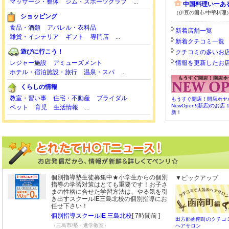
マッサージ・整体
ジム・スポーツクラブ
...
中国料理いーあ
（伊豆の国市/中華料理
ショッピング
食品・酒類
アパレル・衣料品
新着店舗一覧
雑貨・インテリア
ギフト
専門店
...
新着クチコミ一覧
遊びに行こう！
クチコミの多いお
レジャー施設
アミューズメント
情報を更新したお
ホテル・宿泊施設・旅行
温泉・スパ
...
くらしの情報
教室・習い事
住宅・不動産
ブライダル
もうすぐ開店！開店ホヤ
NewOpen!(新店)のお店 1
ペット
育児
生活情報
...
新！
個別指導塾生徒募集中★小学生からの個別
▼ピックアップ
指導の学習対策はとても重要です！お子さ
まの性格に合せた学習方法は、やる気を引
き出すスクールIE三島北校の個別指導にお
任せ下さい！
個別指導スクールIE 三島北校
[ 7時間前 ]
田方郡函南町のクチコ
（三島市/塾・進学教室）
ヘアサロン