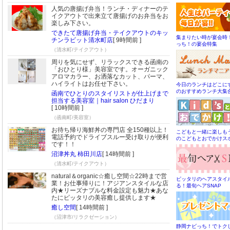
人気の唐揚げ弁当！ランチ・ディナーのテ
イクアウトで出来立て唐揚げのお弁当をお
楽しみ下さい。
できたて唐揚げ弁当・テイクアウトのキッ
集まりたい時が宴会時
チンラビット清水町店
[ 9時間前 ]
っち！の宴会特集
（清水町/テイクアウト）
周りを気にせず、リラックスできる函南の
「おひとり様」美容室です。オーガニック
アロマカラー、お洒落なカット、パーマ、
ハイライトはお任せ下さい。
今日のランチはどこに
のおすすめランチ大集
函南でひとりのスタイリストが仕上げまで
担当する美容室｜hair salon ひだまり
[ 10時間前 ]
（函南町/美容室）
お待ち帰り海鮮丼の専門店 全150種以上！
こどもと一緒に楽しも
電話予約でドライブスルー受け取りが便利
のこどもとおでかけス
です！！
沼津丼丸 柿田川店
[ 14時間前 ]
（清水町/テイクアウト）
natural＆organic☆癒し空間☆22時まで営
ピッタリのヘアスタイ
業！お仕事帰りに！アジアンスタイルな店
る！最旬ヘアSNAP
内★リーズナブルな料金設定も魅力★あな
たにピッタリの美容癒し提供します★
癒し空間
[ 14時間前 ]
（沼津市/リラクゼーション）
静岡ナビっち！でトク