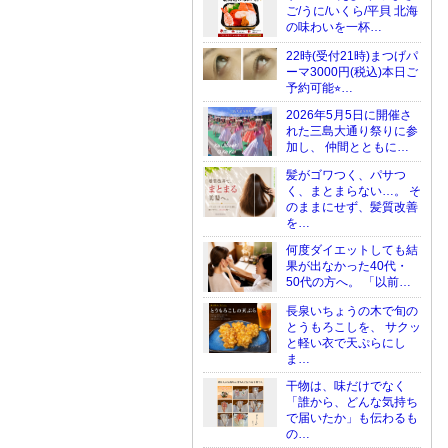
ご/うに/いくら/平貝 北海
の味わいを一杯…
22時(受付21時)まつげパ
ーマ3000円(税込)本日ご
予約可能⭐︎…
2026年5月5日に開催さ
れた三島大通り祭りに参
加し、 仲間とともに…
髪がゴワつく、パサつ
く、まとまらない…。 そ
のままにせず、髪質改善
を…
何度ダイエットしても結
果が出なかった40代・
50代の方へ。 「以前…
長泉いちょうの木で旬の
とうもろこしを、 サクッ
と軽い衣で天ぷらにし
ま…
干物は、味だけでなく
「誰から、どんな気持ち
で届いたか」も伝わるも
の…