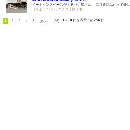
イートインスペースがあるパン屋さん。 毎月新商品が出て楽
（富士市 / パン / クチコミ数 1件）
1～10
件を表示 / 全
254
件
1
2
3
4
5
[26]
次へ»