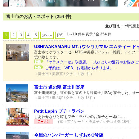
富士市のお店・スポット (254 件)
並び替え：
情報更
1～10
件を表示 / 全
254
件
1
2
3
4
5
[26]
次へ»
USHIWAKAMARU MT. (ウシワカマル エムティー ド
富士市でケラスターゼ・MTGや美容アイテム・雑貨、アイブ
伝い致します。
「ケラスターゼ」取扱店。一人ひとりの髪質やお悩みに合
ご予約は、 WEB、お電話から承ります。...
（富士市 / 美容室 / クチコミ数 -件）
富士市 道の駅 富士川楽座
富士川楽座は、道の駅と東名上り線富士川SAが接合した、オ
（富士市 / 道の駅 / クチコミ数 18件）
Petit Lapin プチ・ラパン
しあわせなひと時をプチ・ラパンのお菓子と一緒に…。
（富士市 / ケーキ・洋菓子 / クチコミ数 16件）
今屋のハンバーガー しずおか1号店