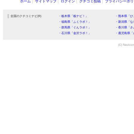
ホーム
サイトマップ
ログイン
クチコミ投稿
プライバシーポリ
全国のクチコミナビ(R)
・栃木県「栃ナビ！」
・熊本県「ひ
・福島県「ふくラボ！」
・新潟県「な
・群馬県「ぐんラボ！」
・香川県「さ
・石川県「金沢ラボ！」
・鹿児島県「
(C) Navicom