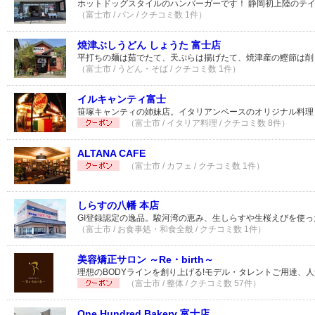
ホットドッグスタイルのハンバーガーです！ 静岡初上陸のテ
（富士市 / パン / クチコミ数 1件）
焼津ぶしうどん しょうた 富士店
平打ちの麺は茹でたて、天ぷらは揚げたて、焼津産の鰹節は削
（富士市 / うどん・そば / クチコミ数 1件）
イルキャンティ富士
笹塚キャンティの姉妹店。イタリアンベースのオリジナル料理
（富士市 / イタリア料理 / クチコミ数 8件）
ALTANA CAFE
（富士市 / カフェ / クチコミ数 1件）
しらすの八幡 本店
GI登録認定の逸品。駿河湾の恵み、生しらすや生桜えびを使
（富士市 / お食事処・和食全般 / クチコミ数 1件）
美容矯正サロン ～Re・birth～
理想のBODYラインを創り上げる!モデル・タレントご用達、
（富士市 / 整体 / クチコミ数 57件）
One Hundred Bakery 富士店