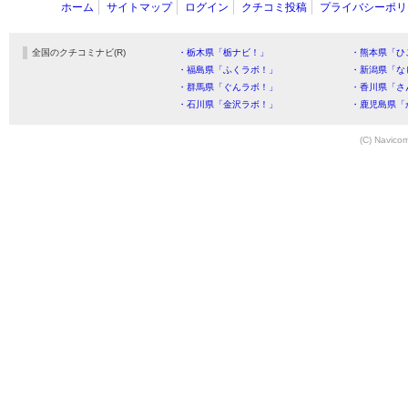
ホーム
サイトマップ
ログイン
クチコミ投稿
プライバシーポリ
全国のクチコミナビ(R)
・栃木県「栃ナビ！」
・熊本県「ひ
・福島県「ふくラボ！」
・新潟県「な
・群馬県「ぐんラボ！」
・香川県「さ
・石川県「金沢ラボ！」
・鹿児島県「
(C) Navicom