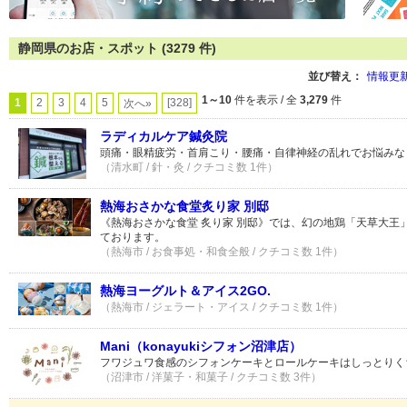
静岡県のお店・スポット (3279 件)
並び替え：
情報更
1～10
件を表示 / 全
3,279
件
1
2
3
4
5
[328]
次へ»
ラディカルケア鍼灸院
頭痛・眼精疲労・首肩こり・腰痛・自律神経の乱れでお悩みな
（清水町 / 針・灸 / クチコミ数 1件）
熱海おさかな食堂炙り家 別邸
《熱海おさかな食堂 炙り家 別邸》では、幻の地鶏「天草大王
ております。
（熱海市 / お食事処・和食全般 / クチコミ数 1件）
熱海ヨーグルト＆アイス2GO.
（熱海市 / ジェラート・アイス / クチコミ数 1件）
Mani（konayukiシフォン沼津店）
フワジュワ食感のシフォンケーキとロールケーキはしっとりく
（沼津市 / 洋菓子・和菓子 / クチコミ数 3件）