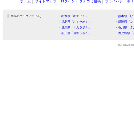
ホーム
サイトマップ
ログイン
クチコミ投稿
プライバシーポリ
全国のクチコミナビ(R)
・栃木県「栃ナビ！」
・熊本県「ひ
・福島県「ふくラボ！」
・新潟県「な
・群馬県「ぐんラボ！」
・香川県「さ
・石川県「金沢ラボ！」
・鹿児島県「
(C) Navicom