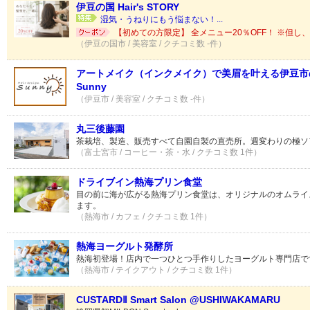
伊豆の国 Hair's STORY
湿気・うねりにもう悩まない！...
【初めての方限定】 全メニュー20％OFF！ ※但し
（伊豆の国市 / 美容室 / クチコミ数 -件）
アートメイク（インクメイク）で美眉を叶える伊豆市の美容
Sunny
（伊豆市 / 美容室 / クチコミ数 -件）
丸三後藤園
茶栽培、製造、販売すべて自園自製の直売所。週変わりの極ソ
（富士宮市 / コーヒー・茶・水 / クチコミ数 1件）
ドライブイン熱海プリン食堂
目の前に海が広がる熱海プリン食堂は、オリジナルのオムライ
ます。
（熱海市 / カフェ / クチコミ数 1件）
熱海ヨーグルト発酵所
熱海初登場！店内で一つひとつ手作りしたヨーグルト専門店で
（熱海市 / テイクアウト / クチコミ数 1件）
CUSTARDⅡ Smart Salon @USHIWAKAMARU