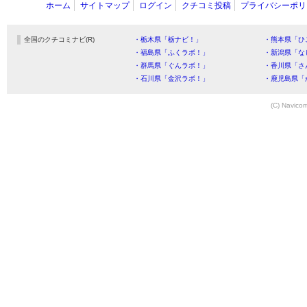
ホーム
サイトマップ
ログイン
クチコミ投稿
プライバシーポリ
全国のクチコミナビ(R)
・栃木県「栃ナビ！」
・熊本県「ひ
・福島県「ふくラボ！」
・新潟県「な
・群馬県「ぐんラボ！」
・香川県「さ
・石川県「金沢ラボ！」
・鹿児島県「
(C) Navicom