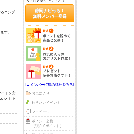
ると特典盛りだくさん！
静岡ナビっち！
するコンプ
無料メンバー登録
じます。
[→メンバー特典の詳細をみる]
サイトを安
お気に入り
ものとしま
行きたいイベント
マイページ
ポイント交換
（現在 0ポイント）