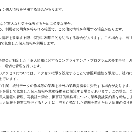
なく個人情報を利用する場合があります。
財産など重大な利益を保護するために必要な場合。
め、利用者の同意を得られる範囲で、この他の情報を利用する場合があります。
個人情報を収集する際、個別に利用目的を明示する場合があります。この場合は、当
内で収集した個人情報を利用します。
格協会が制定した「個人情報に関するコンプライアンス・プログラムの要求事項 JI
備し、適切な管理を行います。
へのアクセスについては、アクセス権限を設定することで参照可能性を限定し、社内
を行います。
送の手配、統計データの作成等の業務を社外の業務提携者に委託する場合があります
トを通して収集した個人情報を業務提携者に預託する場合があります。この場合、
個人情報の管理、再委託の禁止、損害賠償義務等について業務委託契約書を締結し
個人情報を厳重に管理するとともに、当社が指定した範囲を超えた個人情報の取り