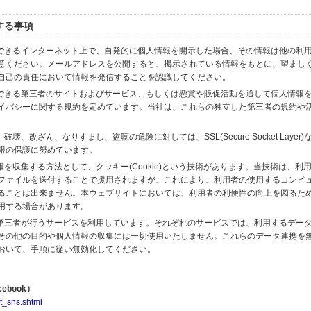
する事項
スできるインターネット上で、自発的に個人情報を開示した場合、その情報は他の利
意ください。メールアドレスを公開すると、掲示されている情報をもとに、望まし
自己の責任において情報を発信することを認識してください。
のできる第三者のサイトおよびサービス、もしくは懸賞や販促活動を通して個人情報
イバシーに関する規約を定めています。当社は、これらの独立した第三者の規約や
、改ざん、なりすまし、盗聴の危険に対しては、SSL(Secure Socket Layer
報の保護に努めています。
を収集する方法として、クッキー(Cookie)という技術があります。当技術は、利
ファイルを送付することで援用されますが、これにより、利用者の使用するコンピ
ることは出来ません。本ウェブサイトにおいては、利用者の利便性の向上を図るた
用する場合があります。
の第三者が行うサービスを利用しています。それぞれのサービスでは、利用するデー
その他の目的や個人情報の収集には一切使用いたしません。これらのデータ連携を
おいて、手順に従い無効化してください。
ebook）
t_sns.shtml