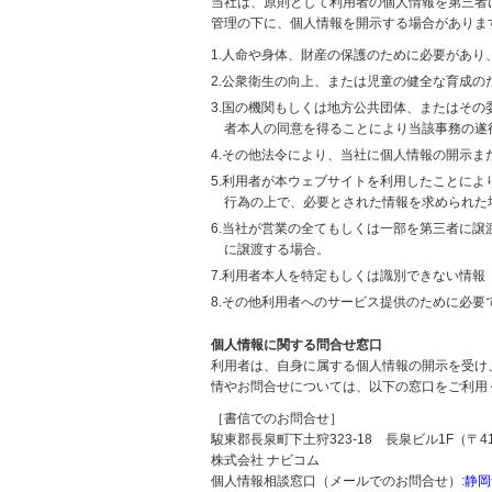
当社は、原則として利用者の個人情報を第三者
管理の下に、個人情報を開示する場合がありま
1.人命や身体、財産の保護のために必要があ
2.公衆衛生の向上、または児童の健全な育成
3.国の機関もしくは地方公共団体、またはそ
者本人の同意を得ることにより当該事務の遂
4.その他法令により、当社に個人情報の開示
5.利用者が本ウェブサイトを利用したことに
行為の上で、必要とされた情報を求められた
6.当社が営業の全てもしくは一部を第三者に
に譲渡する場合。
7.利用者本人を特定もしくは識別できない情報
8.その他利用者へのサービス提供のために必要
個人情報に関する問合せ窓口
利用者は、自身に属する個人情報の開示を受け
情やお問合せについては、以下の窓口をご利用
［書信でのお問合せ］
駿東郡長泉町下土狩323-18 長泉ビル1F（〒411
株式会社 ナビコム
個人情報相談窓口（メールでのお問合せ）:
静岡