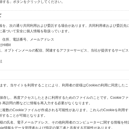
解除する」ボタンをクリックしてください。
て
報を、次の通り共同利用および委託する場合があります。共同利用者および委託先
に基づいて安全に個人情報を取扱っています。
、住所、電話番号、メールアドレス
tBit
送、オプトインメールの配信、関連するアフターサービス、当社が提供するサービス
社
います。当サイトを利用することにより、利用者の皆様はCookieの利用に同意した
間保存し、再度アクセスしたときに利用するためのファイルのことです。Cookieフ
ト再訪問の際などに情報を再入力する必要がなくなります。
数のCookieファイルが作成される可能性があります。これらのCookieを利用
析することが可能となります。
の皆様の氏名、電子メールアドレス、その他利用者のコンピューターに関する情報を特
okie情報をデータ管理者および指定の第三者と共有する可能性があります。