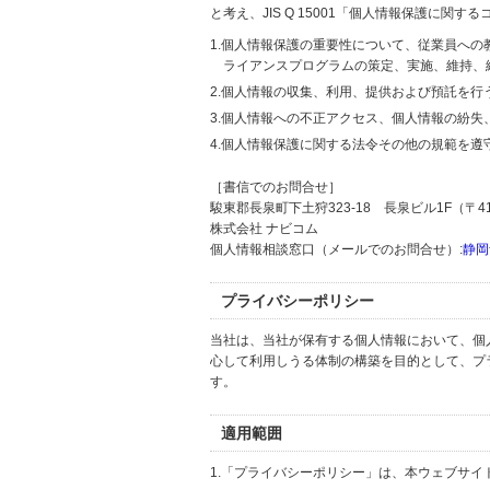
と考え、JIS Q 15001「個人情報保護に
1.個人情報保護の重要性について、従業員へ
ライアンスプログラムの策定、実施、維持、
2.個人情報の収集、利用、提供および預託を
3.個人情報への不正アクセス、個人情報の紛
4.個人情報保護に関する法令その他の規範を遵
［書信でのお問合せ］
駿東郡長泉町下土狩323-18 長泉ビル1F（〒411
株式会社 ナビコム
個人情報相談窓口（メールでのお問合せ）:
静岡
プライバシーポリシー
当社は、当社が保有する個人情報において、個
心して利用しうる体制の構築を目的として、プ
す。
適用範囲
1.「プライバシーポリシー」は、本ウェブサ