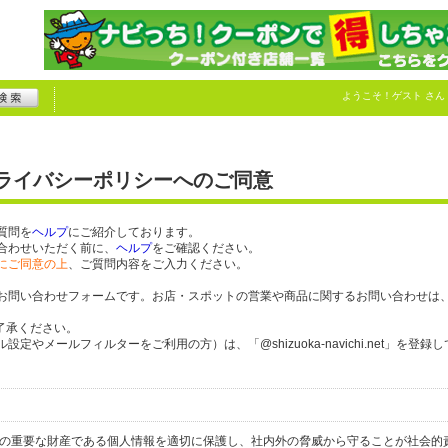
ようこそ！
ゲスト
さん
プライバシーポリシーへのご同意
質問を
ヘルプ
にご紹介しております。
合わせいただく前に、
ヘルプ
をご確認ください。
にご同意の上
、ご質問内容をご入力ください。
お問い合わせフォームです。お店・スポットの営業や商品に関するお問い合わせは
了承ください。
やメールフィルターをご利用の方）は、「@shizuoka-navichi.net」を登録
人の重要な財産である個人情報を適切に保護し、社内外の脅威から守ることが社会的