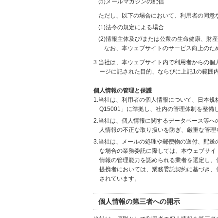
(5)メールマガジンの配信
ただし、以下の場合において、利用者の同意
(1)法令の規定による場合
(2)情報主体及び/または公衆の生命健康、
なお、本ウェブサイトのサービス向上のた
3.当社は、本ウェブサイト内で利用者からの
ージに記された目的、ならびに上記1の範囲
個人情報の管理と保護
1.当社は、利用者の個人情報について、日本規
Q15001」に準拠し、社内の管理体制を整
2.当社は、個人情報に関するデータベース等
人情報の不正な取り扱いを防ぎ、厳重な管理
3.当社は、メールの処理や郵便物の送付、配
な場合の業務委託に際しては、本ウェブサイ
情報の管理能力を認められる業者を選定し、
提携者においては、業務委託契約に基づき、
されています。
個人情報の第三者への開示