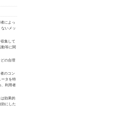
用者によっ
くないメッ
を収集して
活動等に関
)などの合理
用者のコン
ュータを特
め、利用者
タは効果的
無効にした