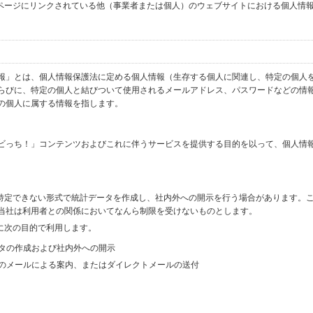
ブページにリンクされている他（事業者または個人）のウェブサイトにおける個人情
報」とは、個人情報保護法に定める個人情報（生存する個人に関連し、特定の個人
らびに、特定の個人と結びついて使用されるメールアドレス、パスワードなどの情
の個人に属する情報を指します。
ビっち！」コンテンツおよびこれに伴うサービスを提供する目的を以って、個人情
を特定できない形式で統計データを作成し、社内外への開示を行う場合があります。
当社は利用者との関係においてなんら制限を受けないものとします。
に次の目的で利用します。
ータの作成および社内外への開示
等のメールによる案内、またはダイレクトメールの送付