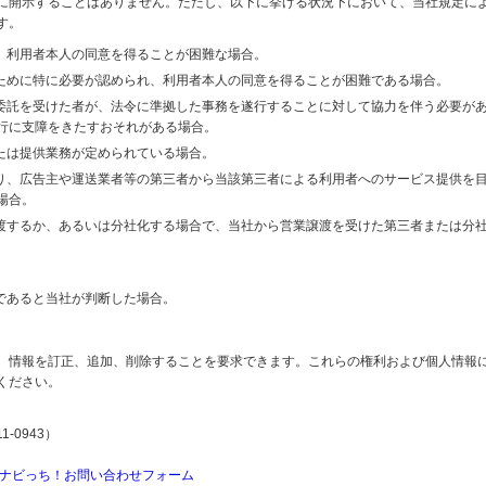
に開示することはありません。ただし、以下に挙げる状況下において、当社規定に
す。
り、利用者本人の同意を得ることが困難な場合。
のために特に必要が認められ、利用者本人の同意を得ることが困難である場合。
の委託を受けた者が、法令に準拠した事務を遂行することに対して協力を伴う必要が
行に支障をきたすおそれがある場合。
または提供業務が定められている場合。
より、広告主や運送業者等の第三者から当該第三者による利用者へのサービス提供を
場合。
譲渡するか、あるいは分社化する場合で、当社から営業譲渡を受けた第三者または分
であると当社が判断した場合。
、情報を訂正、追加、削除することを要求できます。これらの権利および個人情報
ください。
-0943）
ナビっち！お問い合わせフォーム