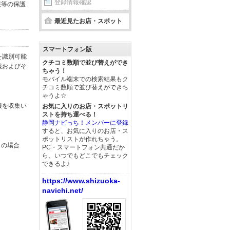
登録情報確認
報等の保護
最近見たお店・スポット
スマートフォン版
を識別可能
クチコミ数順で並び替えができ
報およびそ
ちゃう！
モバイル端末での検索結果もク
チコミ数順で並び替えができち
ゃうよ☆
報を収集い
お気に入りのお店・スポットリ
ストを持ち運べる！
静岡ナビっち！メンバーに登録
すると、お気に入りのお店・ス
ポットリストが作れちゃう。
この場合
PC・スマートフォン共通だか
ら、いつでもどこでもチェック
できるよ♪
https://www.shizuoka-
navichi.net/