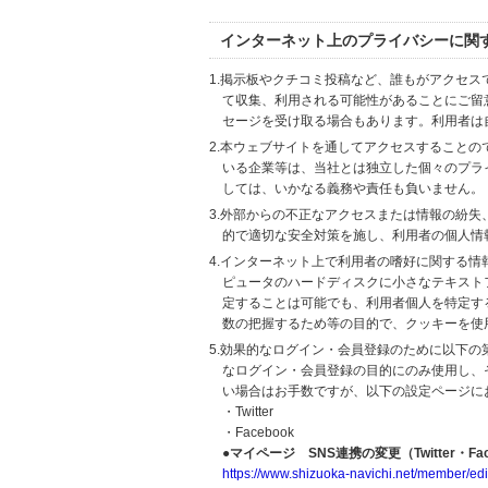
インターネット上のプライバシーに関
1.掲示板やクチコミ投稿など、誰もがアクセ
て収集、利用される可能性があることにご留
セージを受け取る場合もあります。利用者は
2.本ウェブサイトを通してアクセスすること
いる企業等は、当社とは独立した個々のプラ
しては、いかなる義務や責任も負いません。
3.外部からの不正なアクセスまたは情報の紛失、破壊
的で適切な安全対策を施し、利用者の個人情
4.インターネット上で利用者の嗜好に関する情報
ピュータのハードディスクに小さなテキスト
定することは可能でも、利用者個人を特定す
数の把握するため等の目的で、クッキーを使
5.効果的なログイン・会員登録のために以下
なログイン・会員登録の目的にのみ使用し、
い場合はお手数ですが、以下の設定ページに
・Twitter
・Facebook
●マイページ SNS連携の変更（Twitter・Fac
https://www.shizuoka-navichi.net/member/edi