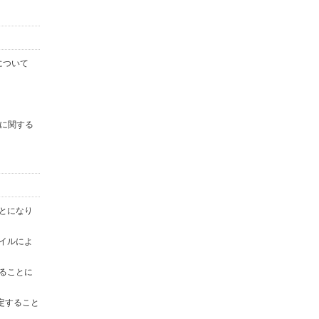
について
に関する
ことになり
ァイルによ
することに
定すること