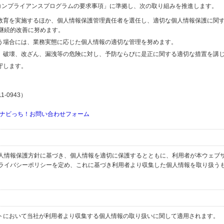
関するコンプライアンスプログラムの要求事項」に準拠し、次の取り組みを推進します。
の教育を実施するほか、個人情報保護管理責任者を選任し、適切な個人情報保護に関
継続的改善に努めます。
行う場合には、業務実態に応じた個人情報の適切な管理を努めます。
失、破壊、改ざん、漏洩等の危険に対し、予防ならびに是正に関する適切な措置を講
守します。
-0943）
ナビっち！お問い合わせフォーム
人情報保護方針に基づき、個人情報を適切に保護するとともに、利用者が本ウェブ
ライバシーポリシーを定め、これに基づき利用者より収集した個人情報を取り扱う
イトにおいて当社が利用者より収集する個人情報の取り扱いに関して適用されます。