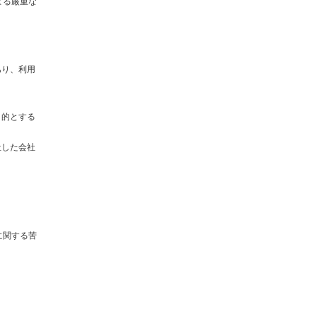
よる厳重な
あり、利用
目的とする
社した会社
に関する苦