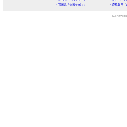
・石川県「金沢ラボ！」
・鹿児島県「
(C) Navicom