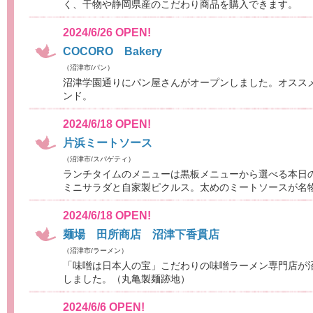
く、干物や静岡県産のこだわり商品を購入できます。
2024/6/26 OPEN!
COCORO Bakery
（沼津市/パン）
沼津学園通りにパン屋さんがオープンしました。オスス
ンド。
2024/6/18 OPEN!
片浜ミートソース
（沼津市/スパゲティ）
ランチタイムのメニューは黒板メニューから選べる本日
ミニサラダと自家製ピクルス。太めのミートソースが名
2024/6/18 OPEN!
麺場 田所商店 沼津下香貫店
（沼津市/ラーメン）
「味噌は日本人の宝」こだわりの味噌ラーメン専門店が
しました。（丸亀製麺跡地）
2024/6/6 OPEN!