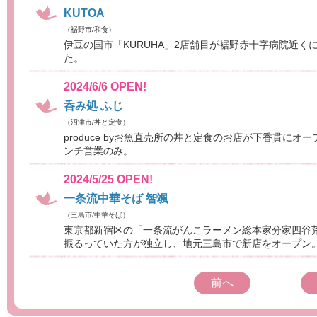
KUTOA
（裾野市/和食）
伊豆の国市「KURUHA」2店舗目が裾野赤十字病院近くに
た。
2024/6/6 OPEN!
呑み処 ふじ
（沼津市/丼と定食）
produce byお魚直売所の丼と定食のお店が下香貫にオ
ンチ営業のみ。
2024/5/25 OPEN!
一条流中華そば 智颯
（三島市/中華そば）
東京都新宿区の「一条流がんこラーメン総本家分家四谷
振るっていた方が独立し、地元三島市で新店をオープン
前へ