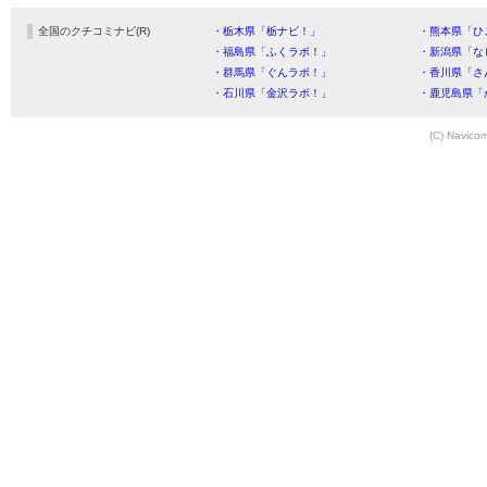
全国のクチコミナビ(R)
・栃木県「栃ナビ！」
・熊本県「ひ
・福島県「ふくラボ！」
・新潟県「な
・群馬県「ぐんラボ！」
・香川県「さ
・石川県「金沢ラボ！」
・鹿児島県「
(C) Navicom