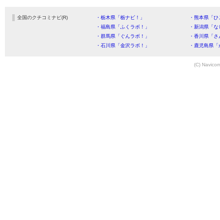
全国のクチコミナビ(R)
・栃木県「栃ナビ！」
・熊本県「ひ
・福島県「ふくラボ！」
・新潟県「な
・群馬県「ぐんラボ！」
・香川県「さ
・石川県「金沢ラボ！」
・鹿児島県「
(C) Navicom