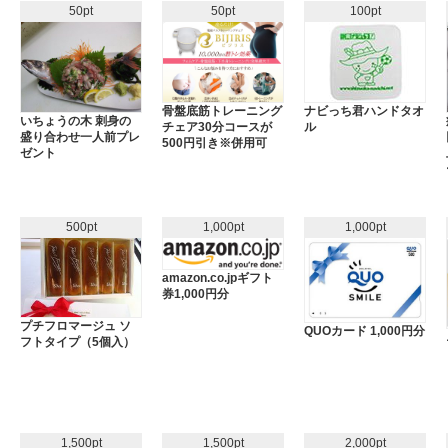
50pt
50pt
100pt
骨盤底筋トレーニング
ナビっち君ハンドタオ
いちょうの木 刺身の
チェア30分コースが
ル
盛り合わせ一人前プレ
500円引き※併用可
ゼント
500pt
1,000pt
1,000pt
amazon.co.jpギフト
券1,000円分
プチフロマージュ ソ
QUOカード 1,000円分
フトタイプ（5個入）
1,500pt
1,500pt
2,000pt