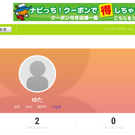
ようこそ！
ゲスト
さん
ゆた
女性
40代
裾野市
うなぎ
2
0
クチコミレベル
“ぐっ”とレベル