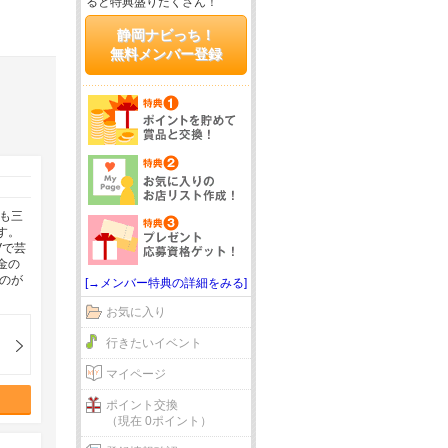
ると特典盛りだくさん！
静岡ナビっち！
無料メンバー登録
も三
す。
Vで芸
金の
のが
[→メンバー特典の詳細をみる]
お気に入り
行きたいイベント
マイページ
ポイント交換
（現在 0ポイント）