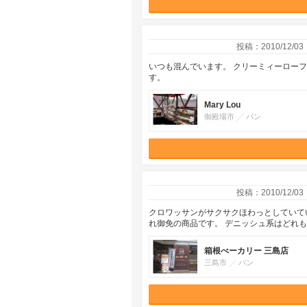
投稿：2010/12/03
いつも混んでいます。 クリーミィーロー
す。
Mary Lou
御殿場市
パン
投稿：2010/12/03
クロワッサンがサクサクほわっとしていて
れ御免の商品です。 デニッシュ系はどれ
箱根べーカリー 三島店
三島市
パン