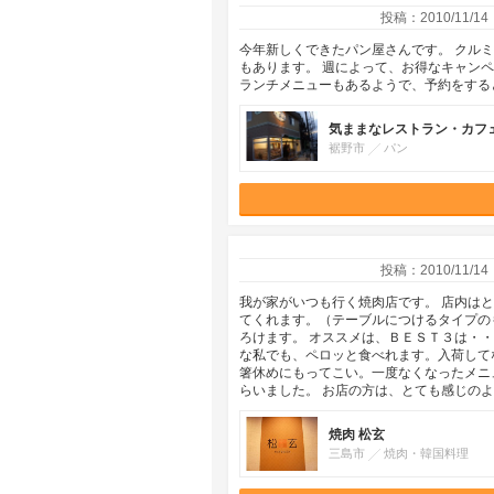
投稿：2010/11/14
今年新しくできたパン屋さんです。 クルミ
もあります。 週によって、お得なキャン
ランチメニューもあるようで、予約をする
気ままなレストラン・カフェ
裾野市
パン
投稿：2010/11/14
我が家がいつも行く焼肉店です。 店内は
てくれます。（テーブルにつけるタイプの
ろけます。 オススメは、ＢＥＳＴ３は・
な私でも、ペロッと食べれます。入荷して
箸休めにもってこい。一度なくなったメニ
らいました。 お店の方は、とても感じの
焼肉 松玄
三島市
焼肉・韓国料理