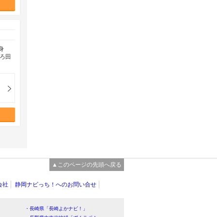
身
ろ田
▲このページの先頭へ戻る
会社
静岡ナビっち！へのお問い合せ
・長崎県「長崎よかナビ！」