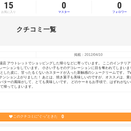
15
0
0
お気に入り
マスター
フォロワー
クチコミ一覧
掲載：2012/04/10
場店 アウトレットでショッピングした帰りなどに寄っています。 ここのインテリア
レーションをしています。 小さい子もそのデコレーションに目を奪われてしまいま
りとした皮に、甘ったるくないカスタードが入った新触感のシュークリームです。 T
テンション上がりました！ あとは、焼き菓子も美味しいのですが、オススメは、黄
、バターの風味がして、とても美味しいです。 どのケーキもお手頃で、はずれがない
って帰ってしまいます。
0
このクチコミに“ぐっ”ときた