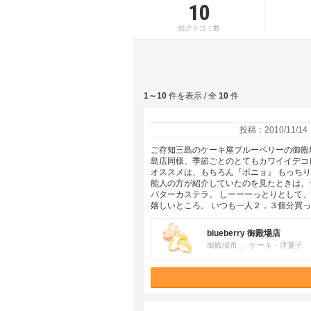
10
総クチコミ数
1～10
件を表示 / 全
10
件
投稿：2010/11/14
ご存知三島のケーキ屋ブルーベリーの御殿
島店同様、季節ごとのとてもカワイイデコ
オススメは、もちろん『ポニョ』 もっち
能人の方が紹介していたのを見たときは、
バターカステラ。 しーーーっとりとして
嬉しいところ。 いつも一人２，３個分買
blueberry 御殿場店
御殿場市
ケーキ・洋菓子