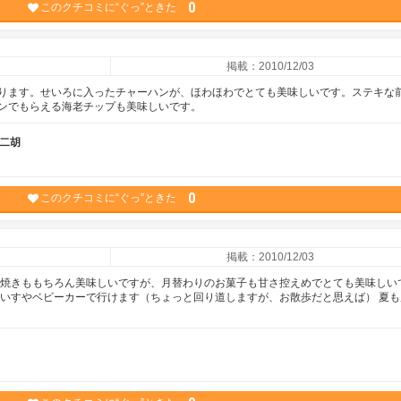
0
このクチコミに“ぐっ”ときた
掲載：2010/12/03
ります。せいろに入ったチャーハンが、ほわほわでとても美味しいです。ステキな
ンでもらえる海老チップも美味しいです。
 二胡
0
このクチコミに“ぐっ”ときた
掲載：2010/12/03
ら焼きももちろん美味しいですが、月替わりのお菓子も甘さ控えめでとても美味しい
車いすやベビーカーで行けます（ちょっと回り道しますが、お散歩だと思えば） 夏も