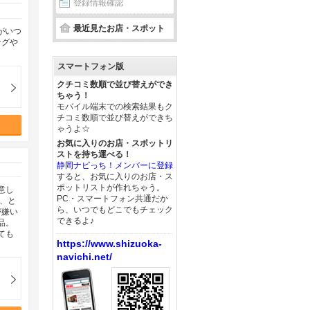
登録情報確認
最近見たお店・スポット
がいつ
ングや
スマートフォン版
クチコミ数順で並び替えができ
ちゃう！
モバイル端末での検索結果もク
チコミ数順で並び替えができち
ゃうよ☆
お気に入りのお店・スポットリ
ストを持ち運べる！
静岡ナビっち！メンバーに登録
すると、お気に入りのお店・ス
ポットリストが作れちゃう。
意し
PC・スマートフォン共通だか
、と
ら、いつでもどこでもチェック
が嫌い
できるよ♪
品。
ても
https://www.shizuoka-
navichi.net/