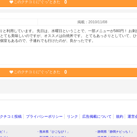
0
このクチコミに“ぐっ”ときた
掲載：2010/11/08
と利用しています。 先日は、水曜日ということで、一部メニューが580円！ お刺
もとても美味しいのですが、オススメは白焼丼です。 とてもあっさりとしていて、ひ
 個室もあるので、子連れでも行けたのが、良かったです。
0
このクチコミに“ぐっ”ときた
クチコミ投稿
プライバシーポリシー
リンク
広告掲載について
規約
運営
ビ！」
・熊本県「ひごなび！」
・静岡県「静岡ナビっち！」