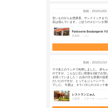
投稿：2010/12/03
甘いものからお惣菜系、サンドイッチまで
店は混んでいます。ごぼうのエピパンが美
Patisserie Boulangerie 
長泉町
パン
投稿：2010/11/14
ママ友とのランチで利用しました。 赤ち
のですが、こんなに広い部屋を2組で占領
き回っていました！ お店の方も部屋の温
だいたのですが、とってもジューシーで、と
でした。 今度は、タラバガニのコロッケ
レストランじゅん
三島市
ステーキ・ハンバー