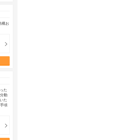
結構お
った
存分動
いた
お手頃