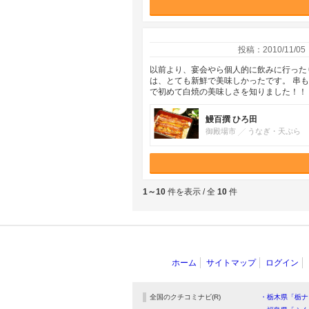
投稿：2010/11/05
以前より、宴会やら個人的に飲みに行ったり
は、とても新鮮で美味しかったです。 串
で初めて白焼の美味しさを知りました！！
鰻百撰 ひろ田
御殿場市
うなぎ・天ぷら
1～10
件を表示 / 全
10
件
ホーム
サイトマップ
ログイン
全国のクチコミナビ(R)
・栃木県「栃ナ