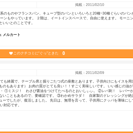
掲載：2011/02/10
系のものやフランスパン、キューブ型のパンといろいろと20種~30種ぐらいのパン
ペーンもやっています。 ２階は、イートインスペースで、自由に使えます。 モーニ
といいとのことです。
 メルカート
0
このクチコミに“ぐっ”ときた
掲載：2011/02/09
とても綺麗で、テーブル席と掘りごたつ式の座敷とあります。子供向けにもイスを用
ものもあります） お肉の質がとても良い！！すごく美味しいです。 いい感じの油が
・・ ①ミスジ！ わさび醤油をつけてたべるのとおいしぃぃ。 ②レバ刺！ レバー
ないこともあるので、要確認です。 ③わかめサラダ！ 自家製のドレッシングが絶
ューでしたが、復活しました。 先日は、無理を言って、子供用にクッパを薄味にし
よい対応です。