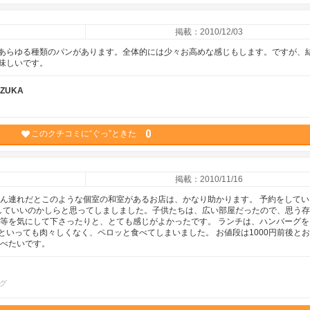
掲載：2010/12/03
あらゆる種類のパンがあります。全体的には少々お高めな感じもします。ですが、
味しいです。
YUZUKA
0
このクチコミに“ぐっ”ときた
掲載：2010/11/16
ゃん連れだとこのような個室の和室があるお店は、かなり助かります。 予約をしてい
していいのかしらと思ってしましました。子供たちは、広い部屋だったので、思う
度等を気にして下さったりと、とても感じがよかったです。 ランチは、ハンバーグを
いっても肉々しくなく、ペロッと食べてしまいました。 お値段は1000円前後と
食べたいです。
グ