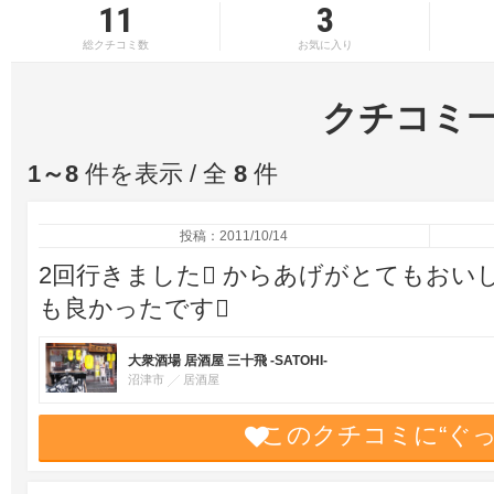
11
3
総クチコミ数
お気に入り
クチコミ
1～8
件を表示 / 全
8
件
投稿：2011/10/14
2回行きました からあげがとてもおいし
も良かったです
大衆酒場 居酒屋 三十飛 -SATOHI-
沼津市
居酒屋
このクチコミに“ぐ