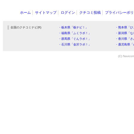
ホーム
サイトマップ
ログイン
クチコミ投稿
プライバシーポリ
全国のクチコミナビ(R)
・栃木県「栃ナビ！」
・熊本県「ひ
・福島県「ふくラボ！」
・新潟県「な
・群馬県「ぐんラボ！」
・香川県「さ
・石川県「金沢ラボ！」
・鹿児島県「
(C) Navicom