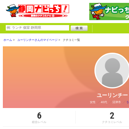
ホーム
ユーリンチーさんのマイページ
クチコミ一覧
ユーリンチー
女性
40代
沼津市
う
6
2
総合レベル
クチコミレベル