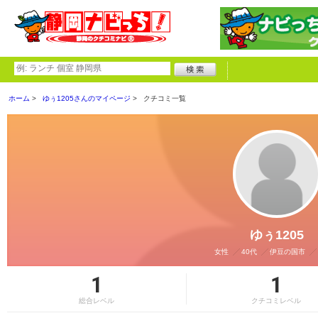
ホーム
ゆぅ1205さんのマイページ
クチコミ一覧
ゆぅ1205
女性
40代
伊豆の国市
1
1
総合レベル
クチコミレベル