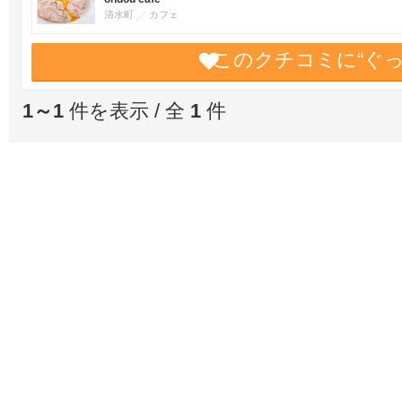
清水町
カフェ
このクチコミに“ぐ
1～1
件を表示 / 全
1
件