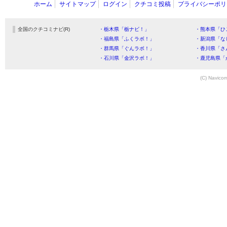
ホーム
サイトマップ
ログイン
クチコミ投稿
プライバシーポリ
全国のクチコミナビ(R)
・栃木県「栃ナビ！」
・熊本県「ひ
・福島県「ふくラボ！」
・新潟県「な
・群馬県「ぐんラボ！」
・香川県「さ
・石川県「金沢ラボ！」
・鹿児島県「
(C) Navicom