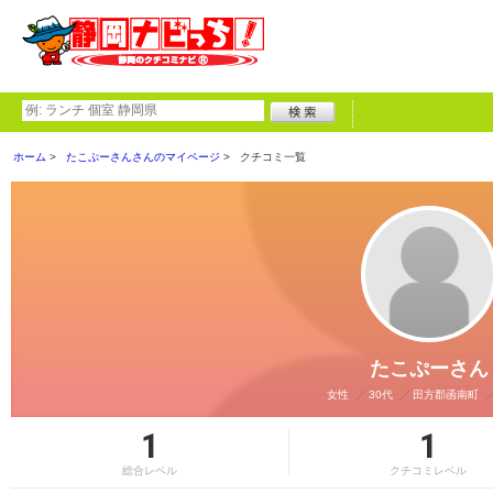
ホーム
たこぷーさんさんのマイページ
クチコミ一覧
たこぷーさん
女性
30代
田方郡函南町
1
1
総合レベル
クチコミレベル