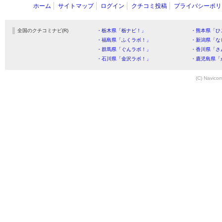
ホーム
サイトマップ
ログイン
クチコミ投稿
プライバシーポリ
全国のクチコミナビ(R)
・栃木県「栃ナビ！」
・熊本県「ひ
・福島県「ふくラボ！」
・新潟県「な
・群馬県「ぐんラボ！」
・香川県「さ
・石川県「金沢ラボ！」
・鹿児島県「
(C) Navicom