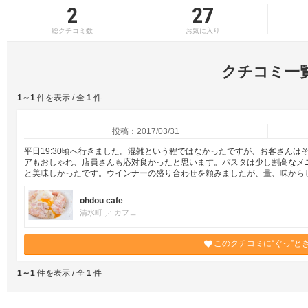
2
27
総クチコミ数
お気に入り
クチコミ一
1～1
件を表示 / 全
1
件
投稿：2017/03/31
平日19:30頃へ行きました。混雑という程ではなかったですが、お客さん
アもおしゃれ、店員さんも応対良かったと思います。パスタは少し割高なメ
と美味しかったです。ウインナーの盛り合わせを頼みましたが、量、味から
ohdou cafe
清水町
カフェ
このクチコミに“ぐっ”と
1～1
件を表示 / 全
1
件