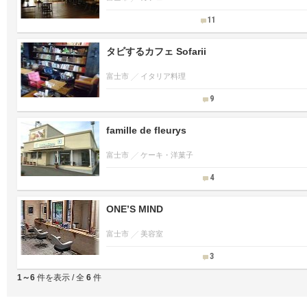
11
タビするカフェ Sofarii
富士市
イタリア料理
9
famille de fleurys
富士市
ケーキ・洋菓子
4
ONE’S MIND
富士市
美容室
3
1～6
件を表示 / 全
6
件