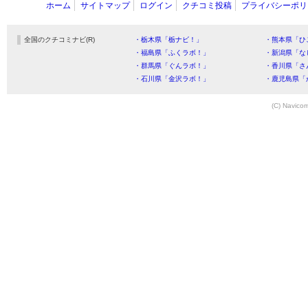
ホーム
サイトマップ
ログイン
クチコミ投稿
プライバシーポリ
全国のクチコミナビ(R)
・栃木県「栃ナビ！」
・熊本県「ひ
・福島県「ふくラボ！」
・新潟県「な
・群馬県「ぐんラボ！」
・香川県「さ
・石川県「金沢ラボ！」
・鹿児島県「
(C) Navicom