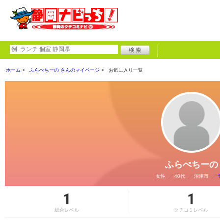
ホーム
ふらぺちーの さんのマイページ
お気に入り一覧
ふらぺちーの
女性
40代
沼津市
1
1
総合レベル
クチコミレベル