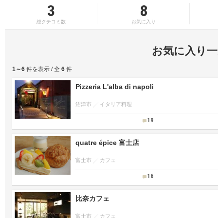
3
8
総クチコミ数
お気に入り
お気に入り一
1～6
件を表示 / 全
6
件
Pizzeria L'alba di napoli
沼津市
イタリア料理
19
quatre épice 富士店
富士市
カフェ
16
比奈カフェ
富士市
カフェ