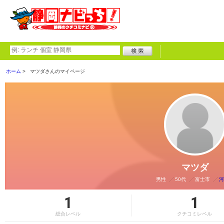
ホーム
マツダさんのマイページ
マツダ
男性
50代
富士市
河
1
1
総合レベル
クチコミレベル