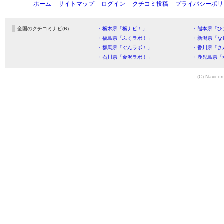
ホーム
サイトマップ
ログイン
クチコミ投稿
プライバシーポリ
全国のクチコミナビ(R)
・栃木県「栃ナビ！」
・熊本県「ひ
・福島県「ふくラボ！」
・新潟県「な
・群馬県「ぐんラボ！」
・香川県「さ
・石川県「金沢ラボ！」
・鹿児島県「
(C) Navicom