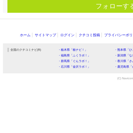
フォローす
ホーム
サイトマップ
ログイン
クチコミ投稿
プライバシーポリ
全国のクチコミナビ(R)
・栃木県「栃ナビ！」
・熊本県「ひ
・福島県「ふくラボ！」
・新潟県「な
・群馬県「ぐんラボ！」
・香川県「さ
・石川県「金沢ラボ！」
・鹿児島県「
(C) Navicom