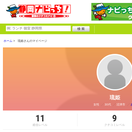
ホーム
琉姫さんのマイページ
琉姫
女性
30代
沼津市
11
9
総合レベル
クチコミレベル