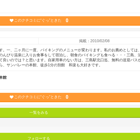
0
このクチコミに“ぐっ”ときた
掲載：2010/02/08
す。一、二ヶ月に一度、バイキングのメニューが変わります。私のお薦めとしては
のんびり温泉に入りお食事をして宿泊し、朝食のバイキングも食べる・・・三島、
て良いのでは？と思います。自家用車のない方は、三島駅北口迄、無料の送迎バス
ら、サンバレーの本館、徒歩1分の別館 和楽も大好きです。
本館
0
このクチコミに“ぐっ”ときた
一覧をみる
フォローする