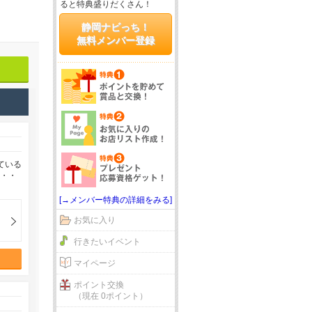
ると特典盛りだくさん！
静岡ナビっち！
無料メンバー登録
ている
・・・
[→メンバー特典の詳細をみる]
お気に入り
行きたいイベント
マイページ
ポイント交換
（現在 0ポイント）