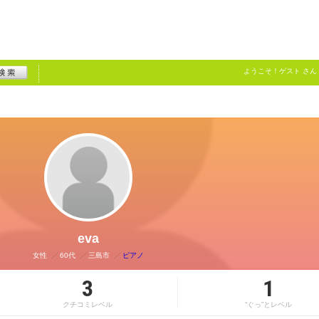
ようこそ！
ゲスト
さん
eva
女性
60代
三島市
ピアノ
3
1
クチコミレベル
“ぐっ”とレベル