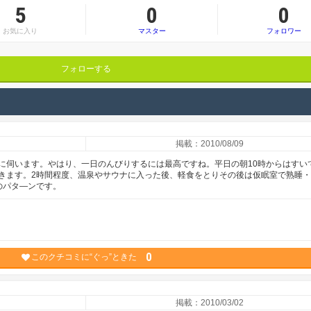
5
0
0
お気に入り
マスター
フォロワー
フォローする
掲載：2010/08/09
に伺います。やはり、一日のんびりするには最高ですね。平日の朝10時からはすい
きます。2時間程度、温泉やサウナに入った後、軽食をとりその後は仮眠室で熟睡
のパタ―ンです。
0
このクチコミに“ぐっ”ときた
掲載：2010/03/02