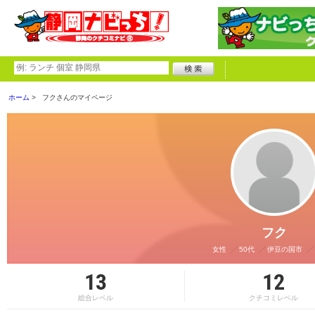
ホーム
フクさんのマイページ
フク
女性
50代
伊豆の国市
13
12
総合レベル
クチコミレベル