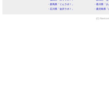
・群馬県「ぐんラボ！」
・香川県「さ
・石川県「金沢ラボ！」
・鹿児島県「
(C) Navicom