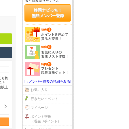
ると特典盛りだくさん！
静岡ナビっち！
無料メンバー登録
ても飽
[→メンバー特典の詳細をみる]
んと
想以上
お気に入り
行きたいイベント
マイページ
ポイント交換
（現在 0ポイント）