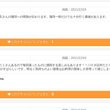
掲載：2011/12/19
主さんの珈琲への情熱が伝わります。珈琲一杯だけでも十分行く価値があります。
1
このクチコミに“ぐっ”ときた
掲載：2011/12/19
たくさんあるので毎回違ったものに挑戦する楽しみもあります＾＾パスタ以外だと
客がすばらしいです。明るく気持ちのよい接客はお料理の美味しさ倍増って感じしま
-ma
0
このクチコミに“ぐっ”ときた