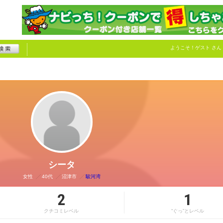
ようこそ！
ゲスト
さん
シータ
女性
40代
沼津市
駿河湾
2
1
クチコミレベル
“ぐっ”とレベル