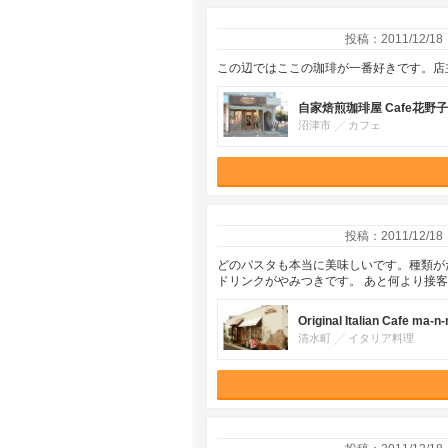
投稿：2011/12/18
この辺ではここの珈琲が一番好きです。店
自家焙煎珈琲屋 Cafe花野子
沼津市
カフェ
投稿：2011/12/18
どのパスタも本当に美味しいです。種類が
ドリンクがやみつきです。 あと何より接
Original Italian Cafe ma-n
清水町
イタリア料理