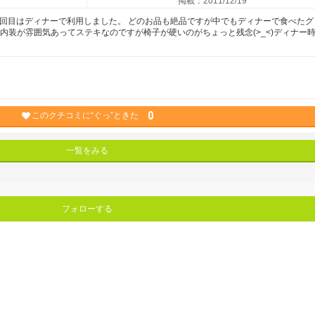
掲載：2011/12/19
3回目はディナーで利用しました。 どのお品も絶品ですが中でもディナーで食べたグ
内装が雰囲気あってステキなのですが椅子が硬いのがちょっと残念(>_<)ディナー
0
このクチコミに“ぐっ”ときた
一覧をみる
フォローする