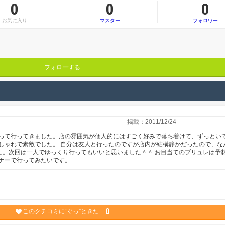
0
0
0
お気に入り
マスター
フォロワー
フォローする
掲載：2011/12/24
って行ってきました。店の雰囲気が個人的にはすごく好みで落ち着けて、ずっとい
しゃれで素敵でした。 自分は友人と行ったのですが店内が結構静かだったので、な
した。次回は一人でゆっくり行ってもいいと思いました＾＾ お目当てのブリュレは予
ナーで行ってみたいです。
0
このクチコミに“ぐっ”ときた