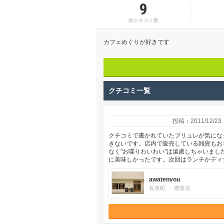
9
総クチコミ数
カフェめぐりが好きです
クチコミ一覧
投稿：2011/12/23
クチコミで書かれていたブリュレが気にな
きないです。店内で販売している雑貨もお
なく"お喋りわいわい"は遠慮しちゃいま
に美味しかったです。次回はランチかディ
awatenvou
長泉町
喫茶店