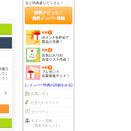
ると特典盛りだくさん！
静岡ナビっち！
無料メンバー登録
月曜日
んでく
ょう！
[→メンバー特典の詳細をみる]
お気に入り
行きたいイベント
マイページ
ポイント交換
（現在 0ポイント）