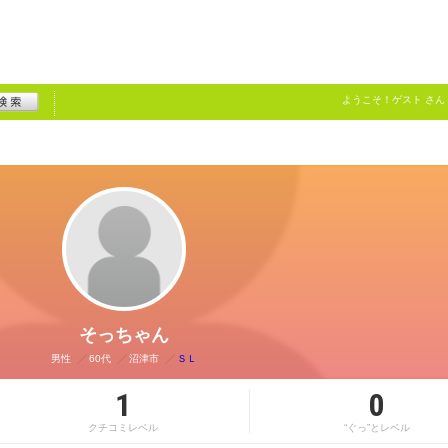
ようこそ！
ゲスト
さん
そっちゃん
男性
60代
沼津市
ＳＬ
1
0
クチコミレベル
“ぐっ”とレベル