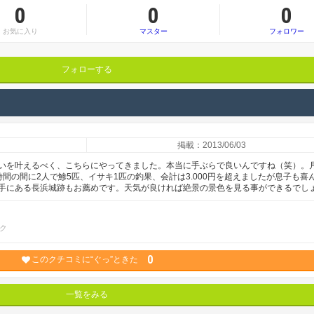
0
0
0
お気に入り
マスター
フォロワー
フォローする
掲載：2013/06/03
いを叶えるべく、こちらにやってきました。本当に手ぶらで良いんですね（笑）。
間の間に2人で鯵5匹、イサキ1匹の釣果、会計は3.000円を超えましたが息子も喜
手にある長浜城跡もお薦めです。天気が良ければ絶景の景色を見る事ができるでし
ク
0
このクチコミに“ぐっ”ときた
一覧をみる