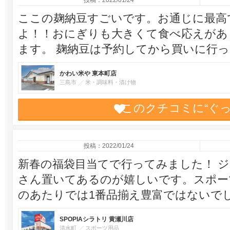
投稿：2022/01/24
ここの麹納豆すごいです。お通じに最高
よ！！おにぎりも大きくて食べ応えがあ
ます。 麹納豆は予約してから買いに行
かわい米や 東本町店
三島市
米・調味料・漬け物
このクチコミに“ぐ
投稿：2022/01/24
新春の福袋目当てで行ってみました！ 
さん置いてあるのが嬉しいです。スポー
のあたりでは1番品揃え豊富ではない
SPOPIAシラトリ 黄瀬川店
清水町
スポーツ用品