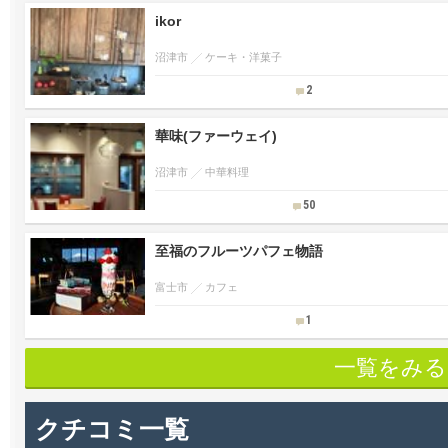
ikor
沼津市
ケーキ・洋菓子
2
華味(ファーウェイ)
沼津市
中華料理
50
至福のフルーツパフェ物語
富士市
カフェ
1
一覧をみる
クチコミ一覧