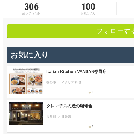
306
100
総クチコミ数
お気に入り
フォローす
お気に入り
Italian Kitchen VANSAN裾野店
裾野市
イタリア料理
3
クレマチスの麓の珈琲舎
長泉町
甘味処
4