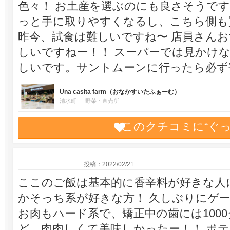
色々！ お土産を選ぶのにも良さそうです
っと手に取りやすくなるし、こちら側も
昨今、試食は難しいですね〜 店員さん
しいですねー！！ スーパーでは見かけ
しいです。サントムーンに行ったら必ず
Una casita farm（おなかすいたふぁーむ）
清水町
野菜・直売所
このクチコミに“ぐ
投稿：2022/02/21
ここのご飯は基本的に香辛料が好きな人
かそっち系が好きな方！ 久しぶりにゲ
お肉もハード系で、矯正中の歯には100
ど、肉肉しくて美味しかったー！！ ポ