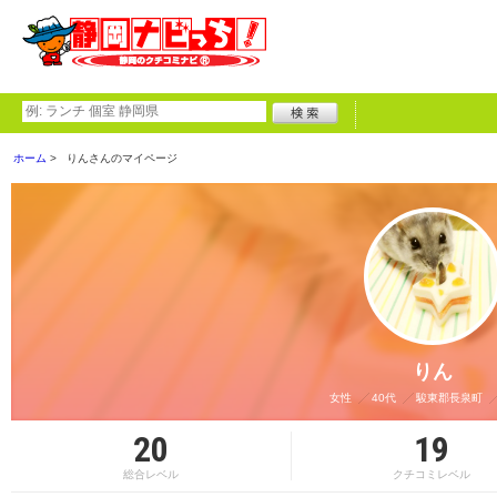
ホーム
りんさんのマイページ
りん
女性
40代
駿東郡長泉町
20
19
総合レベル
クチコミレベル