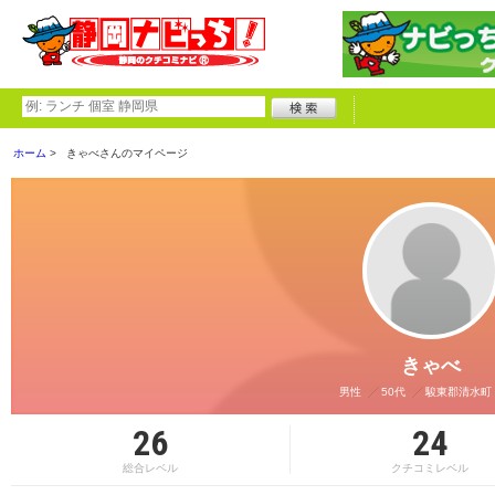
ホーム
きゃべさんのマイページ
きゃべ
男性
50代
駿東郡清水町
26
24
総合レベル
クチコミレベル