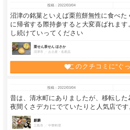
投稿：2022/03/04
沼津の銘菓といえば栗煎餅無性に食べた
に帰省する際持参すると大変喜ばれます
し続けていってください
栗せん茶せん ほさか
沼津市
お土産・名産品
このクチコミに“ぐ
投稿：2022/03/04
昔は、清水町にありましたが、移転した
夜間くさデカにでていたりと人気店です
麒麟
三島市
中華料理