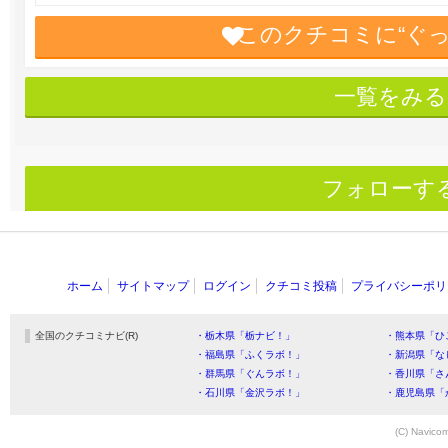
このクチコミに“ぐ
一覧をみる
フォローす
ホーム
サイトマップ
ログイン
クチコミ投稿
プライバシーポリ
全国のクチコミナビ(R)
・栃木県「栃ナビ！」
・熊本県「ひ
・福島県「ふくラボ！」
・新潟県「な
・群馬県「ぐんラボ！」
・香川県「さ
・石川県「金沢ラボ！」
・鹿児島県「
(C) Navicom