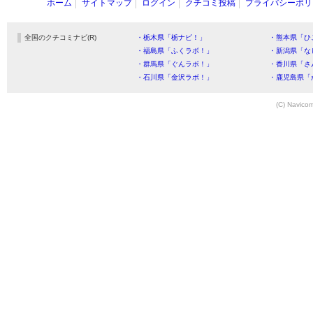
ホーム
サイトマップ
ログイン
クチコミ投稿
プライバシーポリ
全国のクチコミナビ(R)
・栃木県「栃ナビ！」
・熊本県「ひ
・福島県「ふくラボ！」
・新潟県「な
・群馬県「ぐんラボ！」
・香川県「さ
・石川県「金沢ラボ！」
・鹿児島県「
(C) Navicom