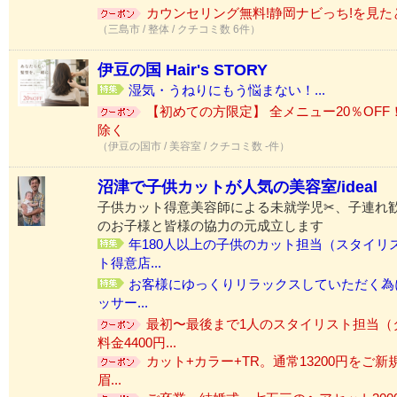
カウンセリング無料!静岡ナビっち!を見たと
（三島市 / 整体 / クチコミ数 6件）
伊豆の国 Hair's STORY
湿気・うねりにもう悩まない！...
【初めての方限定】 全メニュー20％OFF
除く
（伊豆の国市 / 美容室 / クチコミ数 -件）
沼津で子供カットが人気の美容室/ideal
子供カット得意美容師による未就学児✂、子連れ
のお子様と皆様の協力の元成立します
年180人以上の子供のカット担当（スタイリ
ト得意店...
お客様にゆっくりリラックスしていただく為にi
ッサー...
最初〜最後まで1人のスタイリスト担当（
料金4400円...
カット+カラー+TR。通常13200円をご新
眉...