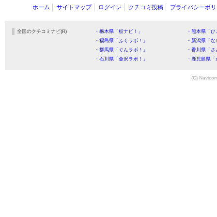
ホーム
サイトマップ
ログイン
クチコミ投稿
プライバシーポリ
全国のクチコミナビ(R)
・栃木県「栃ナビ！」
・熊本県「ひ
・福島県「ふくラボ！」
・新潟県「な
・群馬県「ぐんラボ！」
・香川県「さ
・石川県「金沢ラボ！」
・鹿児島県「
(C) Navicom