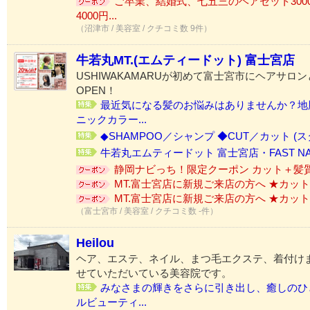
ご卒業、結婚式、七五三のヘアセット300
4000円...
（沼津市 / 美容室 / クチコミ数 9件）
牛若丸MT.(エムティードット) 富士宮店
USHIWAKAMARUが初めて富士宮市にヘアサロ
OPEN！
最近気になる髪のお悩みはありませんか？地
ニックカラー...
◆SHAMPOO／シャンプ ◆CUT／カット (ス
牛若丸エムティードット 富士宮店・FAST NAIL 
静岡ナビっち！限定クーポン カット＋髪質改
MT.富士宮店に新規ご来店の方へ ★カット＋
MT.富士宮店に新規ご来店の方へ ★カット
（富士宮市 / 美容室 / クチコミ数 -件）
Heilou
ヘア、エステ、ネイル、まつ毛エクステ、着付け
せていただいている美容院です。
みなさまの輝きをさらに引き出し、癒しのひ
ルビューティ...