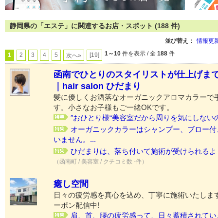
静岡県の「エステ」に関連するお店・スポット (188 件)
並び替え：
情報更
1～10
件を表示 / 全
188
件
1
2
3
4
5
[19]
次へ»
函南でひとりのスタイリストが仕上げま
｜hair salon ひだまり
髪に優しくお洒落なオーガニックアロマカラーで
す。小さなお子様もご一緒OKです。
″おひとり様“美容室だから周りを気にしないので
オーガニックカラーはシャンプー、ブロー付
いません。...
ひだまりは、落ち付いて施術が受けられるように
（函南町 / 美容室 / クチコミ数 -件）
癒し空間
日々の疲労感を真心を込め、丁寧に施術いたしま
ーポン配信中!
肩、首、腰の疲労感って、日々蓄積されていき