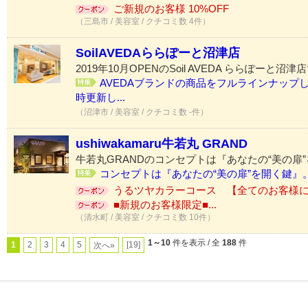
ご新規のお客様 10%OFF
（三島市 / 美容室 / クチコミ数 4件）
SoilAVEDAららぽーと沼津店
2019年10月OPENのSoil AVEDA ららぽーと沼津
AVEDAブランドの商品をフルラインナップ
時更新し...
（沼津市 / 美容室 / クチコミ数 -件）
ushiwakamaru牛若丸 GRAND
牛若丸GRANDのコンセプトは『あなたの“美の扉
コンセプトは『あなたの“美の扉”を開く鍵』。.
うるツヤカラーコース 【全てのお客様に使
■新規のお客様限定■...
（清水町 / 美容室 / クチコミ数 10件）
1～10
件を表示 / 全
188
件
1
2
3
4
5
[19]
次へ»