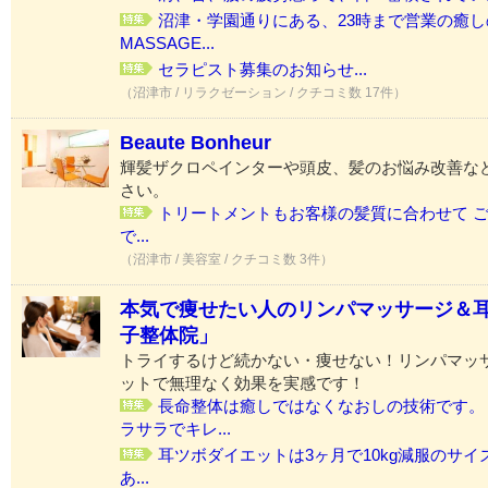
沼津・学園通りにある、23時まで営業の癒
MASSAGE...
セラピスト募集のお知らせ...
（沼津市 / リラクゼーション / クチコミ数 17件）
Beaute Bonheur
輝髪ザクロペインターや頭皮、髪のお悩み改善な
さい。
トリートメントもお客様の髪質に合わせて 
で...
（沼津市 / 美容室 / クチコミ数 3件）
本気で痩せたい人のリンパマッサージ＆
子整体院」
トライするけど続かない・痩せない！リンパマッ
ットで無理なく効果を実感です！
長命整体は癒しではなくなおしの技術です。
ラサラでキレ...
耳ツボダイエットは3ヶ月で10kg減服のサイズ
あ...