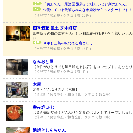
「美おでん・居酒屋 飛騨」は味しいと評判のおでん。...
今働いている先輩もみんな未経験からのスタートです！..
（沼津市 / 居酒屋 / クチコミ数 13件）
四季酒菜 風土 芝本町店
四季折々の旬の素材を活かした和風創作料理を落ち着いた大人
い。
今年も三島を味わえる店として...
（三島市 / 居酒屋 / クチコミ数 53件）
なみおと屋
【女性がひとりでも毎日通えるお店】をコンセプト。おひとり
（沼津市 / 居酒屋 / クチコミ数 -件）
木屋
定食・どんぶりの店【木屋】
（清水町 / お食事処・和食全般 / クチコミ数 1件）
呑み処 ふじ
お魚直売所監修！どんぶりと定食のお店としてオープンしまし
（沼津市 / お食事処・和食全般 / クチコミ数 1件）
浜焼きしんちゃん