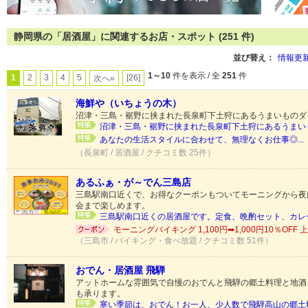
静岡県の「居酒屋」に関連するお店・スポット (251 件)
並び替え：
情報更
1～10
件を表示 / 全
251
件
1
2
3
4
5
[26]
次へ»
海鮮や（いちょうの木）
沼津・三島・裾野に挟まれた長泉町下土狩にあるうまいものダ
沼津・三島・裾野に挟まれた長泉町下土狩にあるうまいも
あなたの生活スタイルに合わせて、無理なくお仕事◎...
（長泉町 / 居酒屋 / クチコミ数 25件）
あるふぁ・が～でん三島店
三島駅南口近くで、お得なクーポンもついてモーニングから夜
会まで楽しめます。
三島駅南口近くの居酒屋です。定食、晩酌セット、カレー
モーニングバイキング 1,100円➡1,000円10％OF
（三島市 / バイキング・食べ放題 / クチコミ数 51件）
おでん・居酒屋 飛騨
アットホームな雰囲気で自慢のおでんと飛騨の郷土料理と地酒
も承ります。
寒い季節は、おでん！お一人、少人数で飛騨高山の郷土料