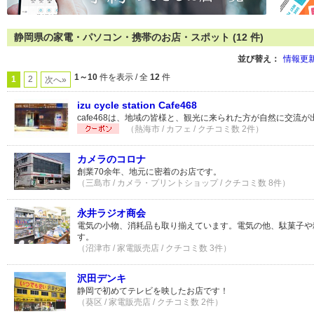
静岡県の家電・パソコン・携帯のお店・スポット (12 件)
並び替え：
情報更
1～10
件を表示 / 全
12
件
1
2
次へ»
izu cycle station Cafe468
cafe468は、地域の皆様と、観光に来られた方が自然に交流
（熱海市 / カフェ / クチコミ数 2件）
カメラのコロナ
創業70余年、地元に密着のお店です。
（三島市 / カメラ・プリントショップ / クチコミ数 8件）
永井ラジオ商会
電気の小物、消耗品も取り揃えています。電気の他、駄菓子や
す。
（沼津市 / 家電販売店 / クチコミ数 3件）
沢田デンキ
静岡で初めてテレビを映したお店です！
（葵区 / 家電販売店 / クチコミ数 2件）