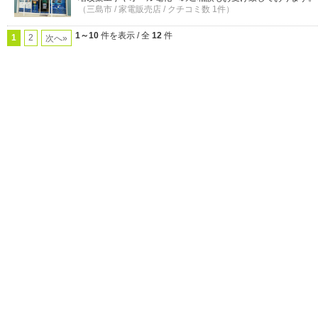
（三島市 / 家電販売店 / クチコミ数 1件）
1～10
件を表示 / 全
12
件
1
2
次へ»