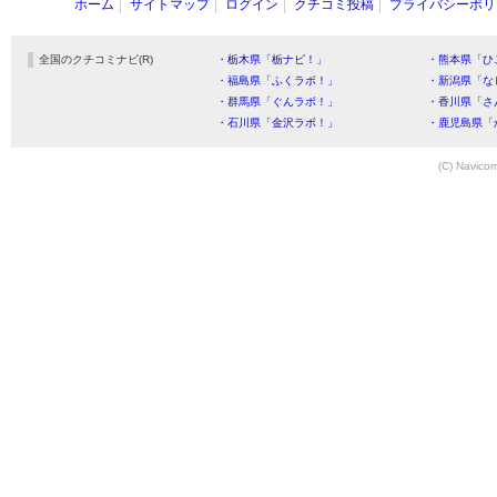
ホーム
サイトマップ
ログイン
クチコミ投稿
プライバシーポリ
全国のクチコミナビ(R)
・栃木県「栃ナビ！」
・熊本県「ひ
・福島県「ふくラボ！」
・新潟県「な
・群馬県「ぐんラボ！」
・香川県「さ
・石川県「金沢ラボ！」
・鹿児島県「
(C) Navicom