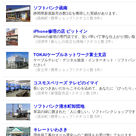
ソフトバンク函南
静岡県新規販売台数1位を獲得した実績があります。
（函南町 / 携帯ショップ / クチコミ数 6件）
iPhone修理の店 ピットイン
iPhoneの修理の専門店です。安い!早い!丁寧な仕上がり!買
（沼津市 / 暮らしの役立ち情報 / クチコミ数 2件）
TOKAIケーブルネットワーク富士支店
ケーブルテレビ・デジタル放送・インターネット・ソフトバン
ださい!
（富士市 / 携帯ショップ / クチコミ数 1件）
コスモスベリーズ テレビのイマイ
長いおつきあいだからこそ心を込めて、あなたに「ぴったり」
（沼津市 / 家電販売店 / クチコミ数 1件）
ソフトバンク清水町卸団地
草花の緑に囲まれた「人に優しい」ソフトバンクショップです
（清水町 / 携帯ショップ / クチコミ数 5件）
キレートいわさき
増改築工事やオール電化へのご相談もお受け致しております。