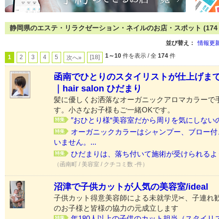
静岡県のエステ・リラクゼーション・ネイルのお店・スポット (174 
並び替え：
情報更
1～10
件を表示 / 全
174
件
1
2
3
4
5
[18]
次へ»
函南でひとりのスタイリストが仕上げま
｜hair salon ひだまり
髪に優しくお洒落なオーガニックアロマカラーで
す。小さなお子様もご一緒OKです。
″おひとり様“美容室だから周りを気にしないので
オーガニックカラーはシャンプー、ブロー付
いません。...
ひだまりは、落ち付いて施術が受けられるように
（函南町 / 美容室 / クチコミ数 -件）
沼津で子供カットが人気の美容室/ideal
子供カット得意美容師による未就学児✂、子連れ
のお子様と皆様の協力の元成立します
年180人以上の子供のカット担当（スタイリ