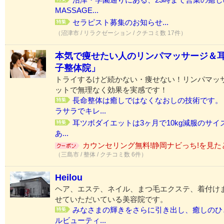
MASSAGE...
セラピスト募集のお知らせ...
（沼津市 / リラクゼーション / クチコミ数 17件）
本気で痩せたい人のリンパマッサージ＆
子整体院」
トライするけど続かない・痩せない！リンパマッ
ットで無理なく効果を実感です！
長命整体は癒しではなくなおしの技術です。
ラサラでキレ...
耳ツボダイエットは3ヶ月で10kg減服のサイズ
あ...
カウンセリング無料!静岡ナビっち!を見たと
（三島市 / 整体 / クチコミ数 6件）
Heilou
ヘア、エステ、ネイル、まつ毛エクステ、着付け
せていただいている美容院です。
みなさまの輝きをさらに引き出し、癒しのひ
ルビューティ...