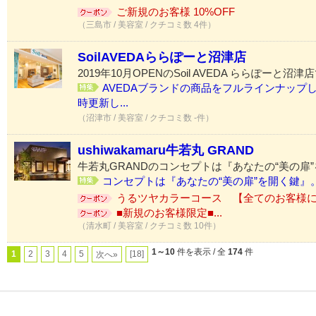
ご新規のお客様 10%OFF
（三島市 / 美容室 / クチコミ数 4件）
SoilAVEDAららぽーと沼津店
2019年10月OPENのSoil AVEDA ららぽーと沼津
AVEDAブランドの商品をフルラインナップ
時更新し...
（沼津市 / 美容室 / クチコミ数 -件）
ushiwakamaru牛若丸 GRAND
牛若丸GRANDのコンセプトは『あなたの“美の扉
コンセプトは『あなたの“美の扉”を開く鍵』。.
うるツヤカラーコース 【全てのお客様に使
■新規のお客様限定■...
（清水町 / 美容室 / クチコミ数 10件）
1～10
件を表示 / 全
174
件
1
2
3
4
5
[18]
次へ»