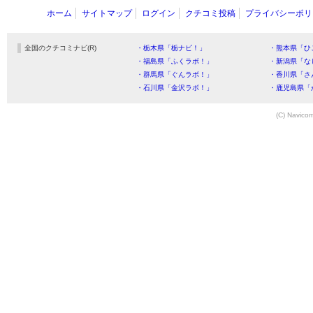
ホーム
サイトマップ
ログイン
クチコミ投稿
プライバシーポリ
全国のクチコミナビ(R)
・栃木県「栃ナビ！」
・熊本県「ひ
・福島県「ふくラボ！」
・新潟県「な
・群馬県「ぐんラボ！」
・香川県「さ
・石川県「金沢ラボ！」
・鹿児島県「
(C) Navicom