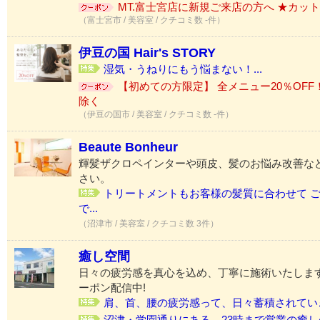
MT.富士宮店に新規ご来店の方へ ★カット
（富士宮市 / 美容室 / クチコミ数 -件）
伊豆の国 Hair's STORY
湿気・うねりにもう悩まない！...
【初めての方限定】 全メニュー20％OFF
除く
（伊豆の国市 / 美容室 / クチコミ数 -件）
Beaute Bonheur
輝髪ザクロペインターや頭皮、髪のお悩み改善な
さい。
トリートメントもお客様の髪質に合わせて 
で...
（沼津市 / 美容室 / クチコミ数 3件）
癒し空間
日々の疲労感を真心を込め、丁寧に施術いたしま
ーポン配信中!
肩、首、腰の疲労感って、日々蓄積されていき
沼津・学園通りにある、23時まで営業の癒