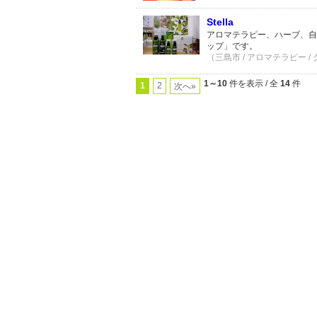
Stella
アロマテラピー、ハーブ、自
ップ」です。
（三島市 / アロマテラピー /
1～10
件を表示 / 全
14
件
1
2
次へ»