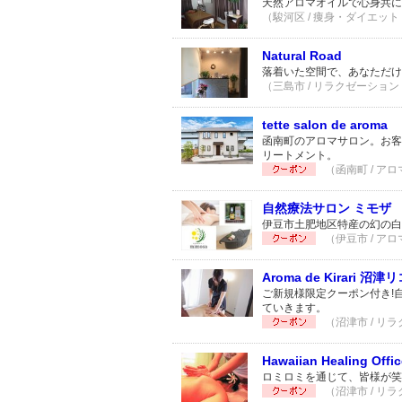
天然アロマオイルで心身共に
（駿河区 / 痩身・ダイエット 
Natural Road
落着いた空間で、あなただけ
（三島市 / リラクゼーション 
tette salon de aroma
函南町のアロマサロン。お客
リートメント。
（函南町 / アロ
自然療法サロン ミモザ
伊豆市土肥地区特産の幻の白
（伊豆市 / アロ
Aroma de Kirari 
ご新規様限定クーポン付き!
ていきます。
（沼津市 / リラ
Hawaiian Healing Offi
ロミロミを通じて、皆様が笑
（沼津市 / リラ