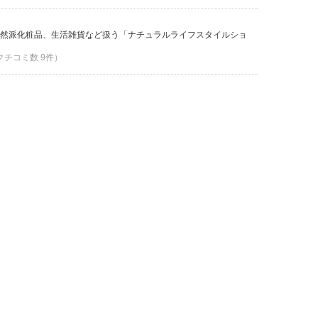
然派化粧品、生活雑貨など扱う「ナチュラルライフスタイルショ
 クチコミ数 9件）