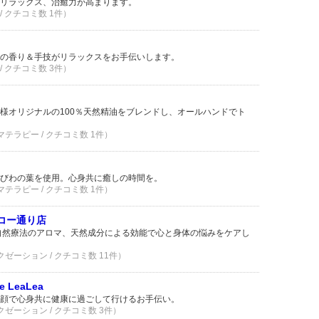
リラックス、治癒力が高まります。
/ クチコミ数 1件）
の香り＆手技がリラックスをお手伝いします。
/ クチコミ数 3件）
様オリジナルの100％天然精油をブレンドし、オールハンドでト
マテラピー / クチコミ数 1件）
びわの葉を使用。心身共に癒しの時間を。
マテラピー / クチコミ数 1件）
沼津リコー通り店
自然療法のアロマ、天然成分による効能で心と身体の悩みをケアし
クゼーション / クチコミ数 11件）
ce LeaLea
顔で心身共に健康に過ごして行けるお手伝い。
クゼーション / クチコミ数 3件）