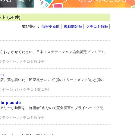
(14 件)
並び替え：
情報更新順
掲載開始順
クチコミ数順
らおまかせください。日本エステティシャン協会認定プレミアム
マテラピー / クチコミ数 1件）
ーラ
店。落ち着いた古民家風サロンで”脳のトリートメント”心と脳の
クゼーション / クチコミ数 1件）
placide
アリーな時間を。施術者1名なので完全個室のプライベート空間
マテラピー / クチコミ数 3件）