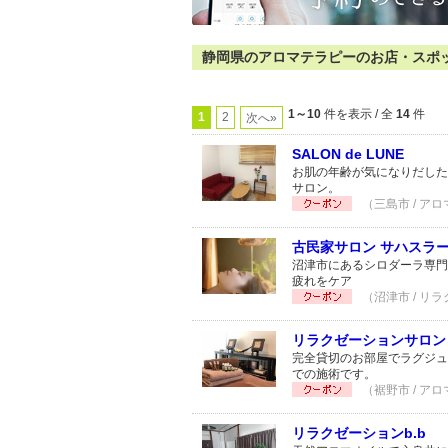
静岡県のアロマテラピーのお店・スポット 
1～10
件を表示 / 全
14
件
1
2
次へ»
SALON de LUNE
お肌の年齢が気になりだした
サロン。
（三島市 / アロ
古民家サロン サハスラ
沼津市にあるシロダーラ専門
疲れをケア
（沼津市 / リラ
リラクゼーションサロン le-
完全貸切のお部屋でラグジュ
での施術です。
（裾野市 / アロ
リラクゼーションb.b