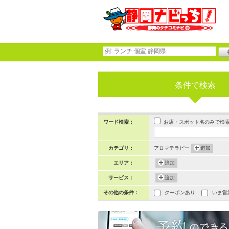
条件で検索
お店・スポット名のみで検
ワード検索：
カテゴリ：
アロマテラピー
追加
エリア：
追加
サービス：
追加
その他の条件：
クーポンあり
いま営