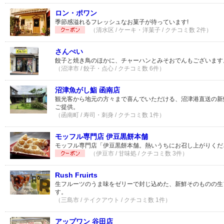
ロン・ポワン
季節感溢れるフレッシュなお菓子が待っています!
（清水区 / ケーキ・洋菓子 / クチコミ数 2件）
さんぺい
餃子と焼き鳥のほかに、チャーハンとみそおでんもございます
（沼津市 / 餃子・点心 / クチコミ数 6件）
沼津魚がし鮨 函南店
観光客から地元の方々まで喜んでいただける、沼津港直送の新
ご提供。
（函南町 / 寿司・刺身 / クチコミ数 1件）
モッフル専門店 伊豆黒餅本舗
モッフル専門店「伊豆黒餅本舗。熱いうちにお召し上がりくだ
（伊豆市 / 甘味処 / クチコミ数 3件）
Rush Fruirts
生フルーツのうま味をゼリーで封じ込めた、新鮮そのものの生
す。
（三島市 / テイクアウト / クチコミ数 1件）
アップワン 谷田店