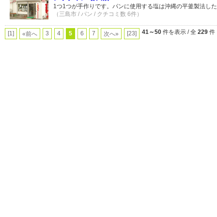
1つ1つが手作りです。パンに使用する塩は沖縄の平釜製法し
（三島市 / パン / クチコミ数 6件）
41～50
件を表示 / 全
229
件
[1]
3
4
5
6
7
[23]
«前へ
次へ»