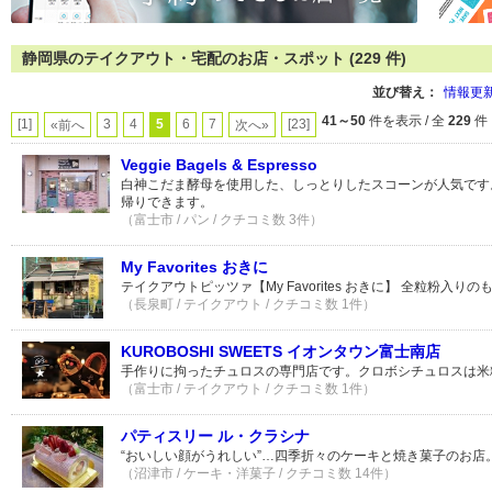
静岡県のテイクアウト・宅配のお店・スポット (229 件)
並び替え：
情報更
41～50
件を表示 / 全
229
件
[1]
3
4
5
6
7
[23]
«前へ
次へ»
Veggie Bagels & Espresso
白神こだま酵母を使用した、しっとりしたスコーンが人気です
帰りできます。
（富士市 / パン / クチコミ数 3件）
My Favorites おきに
テイクアウトピッツァ【My Favorites おきに】 全粒粉入
（長泉町 / テイクアウト / クチコミ数 1件）
KUROBOSHI SWEETS イオンタウン富士南店
手作りに拘ったチュロスの専門店です。クロボシチュロスは米
（富士市 / テイクアウト / クチコミ数 1件）
パティスリー ル・クラシナ
“おいしい顔がうれしい”…四季折々のケーキと焼き菓子のお店
（沼津市 / ケーキ・洋菓子 / クチコミ数 14件）