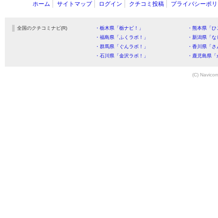
ホーム
サイトマップ
ログイン
クチコミ投稿
プライバシーポリ
全国のクチコミナビ(R)
・栃木県「栃ナビ！」
・熊本県「ひ
・福島県「ふくラボ！」
・新潟県「な
・群馬県「ぐんラボ！」
・香川県「さ
・石川県「金沢ラボ！」
・鹿児島県「
(C) Navicom