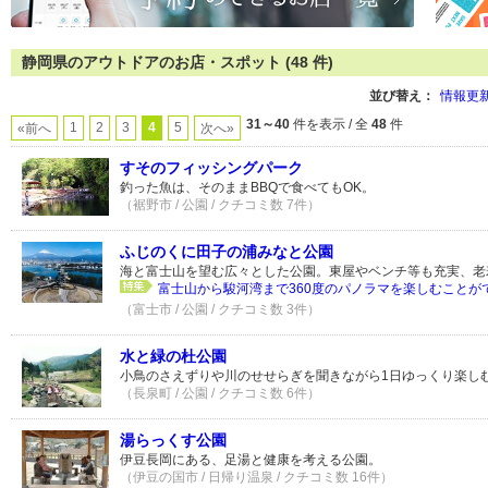
静岡県のアウトドアのお店・スポット (48 件)
並び替え：
情報更
31～40
件を表示 / 全
48
件
1
2
3
4
5
«前へ
次へ»
すそのフィッシングパーク
釣った魚は、そのままBBQで食べてもOK。
（裾野市 / 公園 / クチコミ数 7件）
ふじのくに田子の浦みなと公園
海と富士山を望む広々とした公園。東屋やベンチ等も充実、老
富士山から駿河湾まで360度のパノラマを楽しむことがで
（富士市 / 公園 / クチコミ数 3件）
水と緑の杜公園
小鳥のさえずりや川のせせらぎを聞きながら1日ゆっくり楽し
（長泉町 / 公園 / クチコミ数 6件）
湯らっくす公園
伊豆長岡にある、足湯と健康を考える公園。
（伊豆の国市 / 日帰り温泉 / クチコミ数 16件）