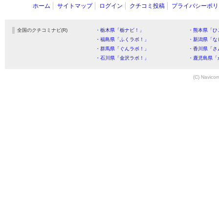
ホーム
サイトマップ
ログイン
クチコミ投稿
プライバシーポリ
全国のクチコミナビ(R)
・栃木県「栃ナビ！」
・熊本県「ひ
・福島県「ふくラボ！」
・新潟県「な
・群馬県「ぐんラボ！」
・香川県「さ
・石川県「金沢ラボ！」
・鹿児島県「
(C) Navicom