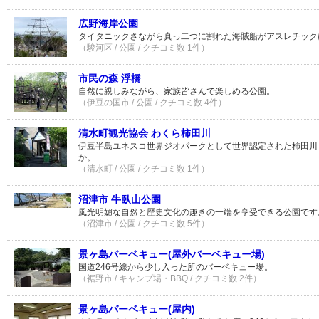
広野海岸公園
タイタニックさながら真っ二つに割れた海賊船がアスレチック
（駿河区 / 公園 / クチコミ数 1件）
市民の森 浮橋
自然に親しみながら、家族皆さんで楽しめる公園。
（伊豆の国市 / 公園 / クチコミ数 4件）
清水町観光協会 わくら柿田川
伊豆半島ユネスコ世界ジオパークとして世界認定された柿田川
か。
（清水町 / 公園 / クチコミ数 1件）
沼津市 牛臥山公園
風光明媚な自然と歴史文化の趣きの一端を享受できる公園です
（沼津市 / 公園 / クチコミ数 5件）
景ヶ島バーベキュー(屋外バーベキュー場)
国道246号線から少し入った所のバーベキュー場。
（裾野市 / キャンプ場・BBQ / クチコミ数 2件）
景ヶ島バーベキュー(屋内)