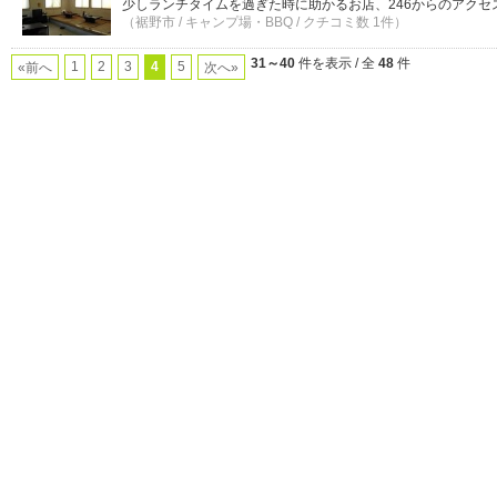
少しランチタイムを過ぎた時に助かるお店、246からのアクセ
（裾野市 / キャンプ場・BBQ / クチコミ数 1件）
31～40
件を表示 / 全
48
件
1
2
3
4
5
«前へ
次へ»