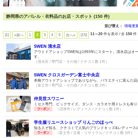
静岡県のアパレル・衣料品のお店・スポット (150 件)
並び替え：
情報更
11～20
件を表示 / 全
150
件
[1]
1
2
3
4
5
[15]
«前へ
次へ»
SWEN 清水店
アウトドアショップSWENは1993年にスタート。清水店はオ
す。
（清水区 / 専門店・その他 / クチコミ数 1件）
SWEN クロスガーデン富士中央店
本格アウトドアショップでありながら、バラエティに富んだ品
（富士市 / 専門店・その他 / クチコミ数 2件）
仲見世スワニー
ミセス専門、ビックサイズ。ダンス・カラオケ用ドレスも有り
（沼津市 / レディース / クチコミ数 1件）
学生服リユースショップ りんごのほっぺ
知る人ぞ知る、クチコミで人気のブランドキッズ&レディース
（富士市 / 古着・リサイクル / クチコミ数 3件）