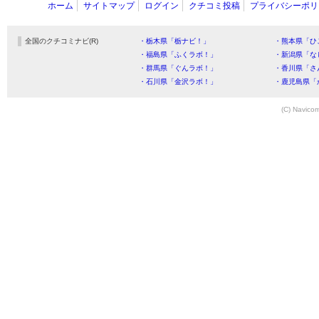
ホーム
サイトマップ
ログイン
クチコミ投稿
プライバシーポリ
全国のクチコミナビ(R)
・栃木県「栃ナビ！」
・熊本県「ひ
・福島県「ふくラボ！」
・新潟県「な
・群馬県「ぐんラボ！」
・香川県「さ
・石川県「金沢ラボ！」
・鹿児島県「
(C) Navicom