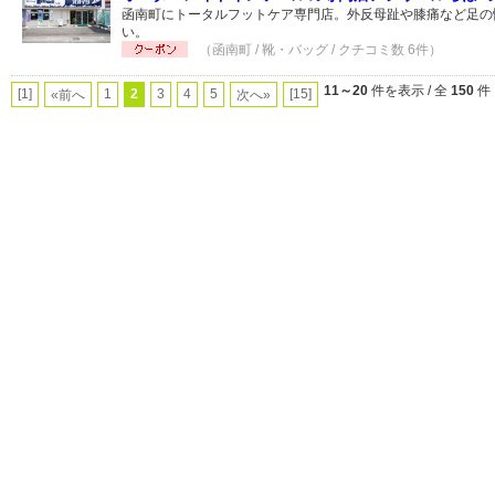
函南町にトータルフットケア専門店。外反母趾や膝痛など足の
い。
（函南町 / 靴・バッグ / クチコミ数 6件）
11～20
件を表示 / 全
150
件
[1]
1
2
3
4
5
[15]
«前へ
次へ»