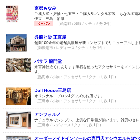
京都もなみ
ご成人式・振袖・七五三・ご購入&レンタル衣装 もなみ函
伊豆 三島 沼津
（函南町 / 和服 / クチコミ数 3件）
呉服と染 正直屋
創業100余年の老舗呉服屋が新コンセプトでリニューアルしま
（御殿場市 / レディース / クチコミ数 1件）
バサラ 龍門堂
来宮神社近くにあります隕石を使ったアクセサリーをメインに
す。
（熱海市 / 小物・アクセサリー / クチコミ数 1件）
Doll House三島店
オリジナルエプロン&グッズのお店です。
（三島市 / 小物・アクセサリー / クチコミ数 1件）
アンフォルメ
ナチュラルでシンプル、上質な日常着が揃います。雑貨のセレ
（三島市 / レディース / クチコミ数 1件）
オーダーメイドインソールの専門店アシウエルらぼ×