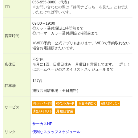
055-955-8080（代表）
TEL
※お問い合わせの際は「静岡ナビっち！を見た」とお伝え
いただければ幸いです。
09:00～19:00
◎カット受付/閉店1時間前まで
◎パーマ・カラー受付/閉店2時間前まで
営業時間
※WEB予約・公式アプリもあります。WEBで予約取れない
場合お電話頂きたいです。
不定休
店休日
※月に1回、日曜日休み 月曜日も営業してます。 詳しく
はホームページのスタイリストスケジュールまで
127台
駐車場
施設共同駐車場（全日無料）
サービス
サーカスHP
リンク
便利なスタッフスケジュール