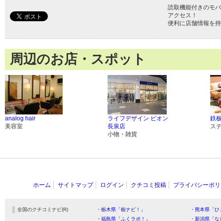
読取機能付きのモバ
アクセス！
便利に店舗情報を持
周辺のお店・スポット
analog hair
ライフデザイン ピオン
鉄
美容室
長泉店
ス
小物・雑貨
ホーム
サイトマップ
ログイン
クチコミ投稿
プライバシーポリ
全国のクチコミナビ(R)
・栃木県「栃ナビ！」
・熊本県「ひ
・福島県「ふくラボ！」
・新潟県「な