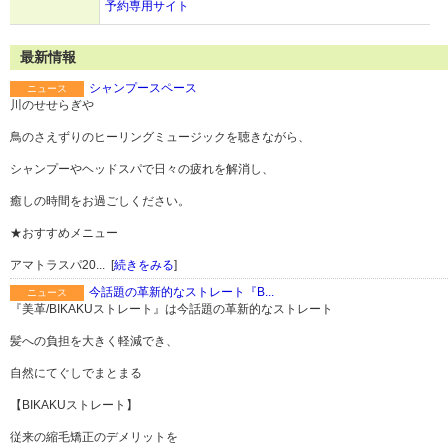
予約専用サイト
最新情報
シャンプースペース
ニュース
川のせせらぎや
鳥のさえずりのヒーリングミュージックを聴きながら、
シャンプーやヘッドスパで日々の疲れを解消し、
癒しの時間をお過ごしください。
★おすすめメニュー
アマトラスパ20... [
続きをみる
]
今話題の革新的なストレート『B...
ニュース
『美革/BIKAKUストレート』は今話題の革新的なストレート
髪への負担を大きく軽減でき、
自然にてぐしでまとまる
【BIKAKUストレート】
従来の縮毛矯正のデメリットを