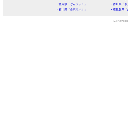
・群馬県「ぐんラボ！」
・香川県「さ
・石川県「金沢ラボ！」
・鹿児島県「
(C) Navicom