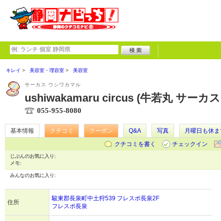
キレイ
美容室・理容室
美容室
サーカス ウシワカマル
ushiwakamaru circus (牛若丸 サーカス 
055-955-8080
基本情報
クチコミ
クーポン
Q&A
写真
月曜日も休ま
クチコミを書く
チェックイン
じぶんのお気に入り:
メモ:
みんなのお気に入り:
駿東郡長泉町中土狩539 フレスポ長泉2F
住所
フレスポ長泉